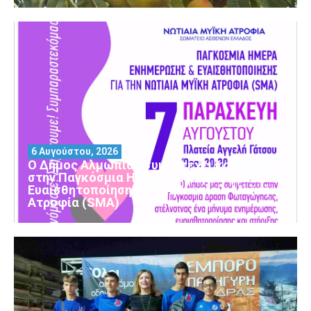
6 Αυγούστου, 2026
Ο Δήμος Αλμωπίας συμμετέχει και φέτος
στην Παγκόσμια Ημέρα Ενημέρωσης και
Ευαισθητοποίησης για τη Νωτιαία Μυϊκή
Ατροφία (SMA)