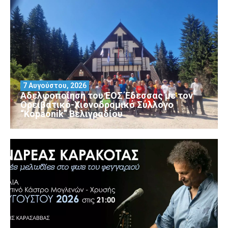
7 Αυγούστου, 2026
Αδελφοποίηση του ΕΟΣ Έδεσσας με τον
Ορειβατικό-Χιονοδρομικό Σύλλογο
“Kopaonik” Βελιγραδίου