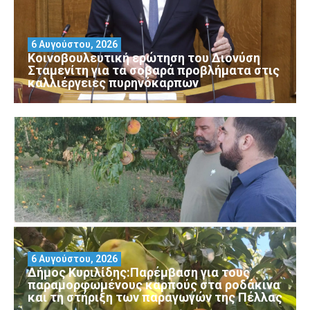
6 Αυγούστου, 2026
Κοινοβουλευτική ερώτηση του Διονύση
Σταμενίτη για τα σοβαρά προβλήματα στις
καλλιέργειες πυρηνόκαρπων
6 Αυγούστου, 2026
Δήμος Κυριλίδης:Παρέμβαση για τους
παραμορφωμένους καρπούς στα ροδάκινα
και τη στήριξη των παραγωγών της Πέλλας