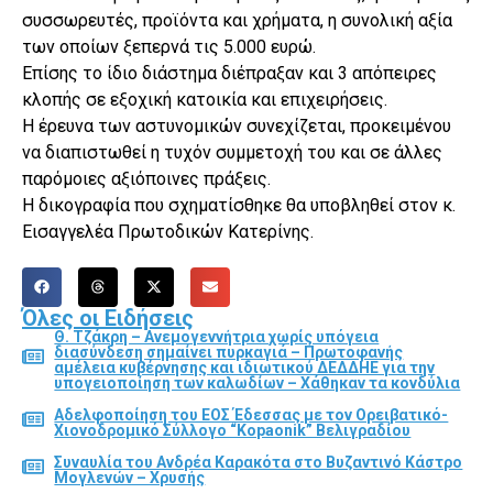
συσσωρευτές, προϊόντα και χρήματα, η συνολική αξία
των οποίων ξεπερνά τις 5.000 ευρώ.
Επίσης το ίδιο διάστημα διέπραξαν και 3 απόπειρες
κλοπής σε εξοχική κατοικία και επιχειρήσεις.
Η έρευνα των αστυνομικών συνεχίζεται, προκειμένου
να διαπιστωθεί η τυχόν συμμετοχή του και σε άλλες
παρόμοιες αξιόποινες πράξεις.
Η δικογραφία που σχηματίσθηκε θα υποβληθεί στον κ.
Εισαγγελέα Πρωτοδικών Κατερίνης.
Όλες οι Ειδήσεις
Θ. Τζάκρη – Ανεμογεννήτρια χωρίς υπόγεια
διασύνδεση σημαίνει πυρκαγιά – Πρωτοφανής
αμέλεια κυβέρνησης και ιδιωτικού ΔΕΔΔΗΕ για την
υπογειοποίηση των καλωδίων – Χάθηκαν τα κονδύλια
Αδελφοποίηση του ΕΟΣ Έδεσσας με τον Ορειβατικό-
Χιονοδρομικό Σύλλογο “Kopaonik” Βελιγραδίου
Συναυλία του Ανδρέα Καρακότα στο Βυζαντινό Κάστρο
Μογλενών – Χρυσής