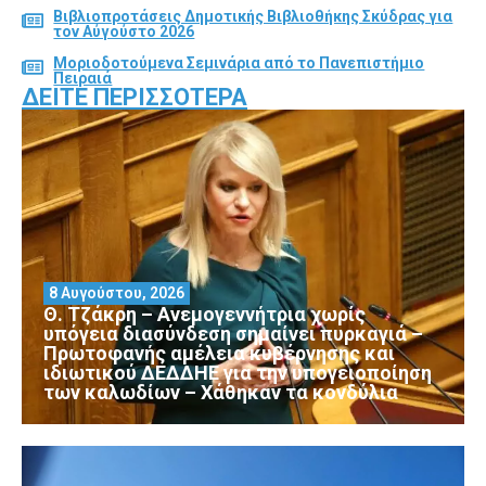
Βιβλιοπροτάσεις Δημοτικής Βιβλιοθήκης Σκύδρας για
τον Αύγούστο 2026
Μοριοδοτούμενα Σεμινάρια από το Πανεπιστήμιο
Πειραιά
ΔΕΊΤΕ ΠΕΡΙΣΣΌΤΕΡΑ
8 Αυγούστου, 2026
Θ. Τζάκρη – Ανεμογεννήτρια χωρίς
υπόγεια διασύνδεση σημαίνει πυρκαγιά –
Πρωτοφανής αμέλεια κυβέρνησης και
ιδιωτικού ΔΕΔΔΗΕ για την υπογειοποίηση
των καλωδίων – Χάθηκαν τα κονδύλια