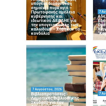
υπόγεια διασύνδεση
σημαίνει πυρκαγιά –
Πρωτοφανής αμέλεια
7 Αυ
κυβέρνησης και
Αδε
ιδιωτικού ΔΕΔΔΗΕ για
Έδε
την υπογειοποίηση των
Ορε
καλωδίων – Χάθηκαν τα
Χιο
κονδύλια
“Ko
7 Αυγούστου, 2026
Βιβλιοπροτάσεις
7 Αυ
Δημοτικής Βιβλιοθήκης
Μορ
Σκύδρας για τον
Σεμ