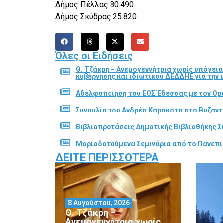
Δήμος Πέλλας 80.490
Δήμος Σκύδρας 25.820
Όλες οι Ειδήσεις
Θ. Τζάκρη – Ανεμογεννήτρια χωρίς υπόγει
κυβέρνησης και ιδιωτικού ΔΕΔΔΗΕ για την
Αδελφοποίηση του ΕΟΣ Έδεσσας με τον Ορε
Συναυλία του Ανδρέα Καρακότα στο Βυζαν
Βιβλιοπροτάσεις Δημοτικής Βιβλιοθήκης Σ
Μοριοδοτούμενα Σεμινάρια από το Πανεπι
ΔΕΊΤΕ ΠΕΡΙΣΣΌΤΕΡΑ
8 Αυγούστου, 2026
Θ. Τζάκρη –
Ανεμογεννήτρια χωρίς