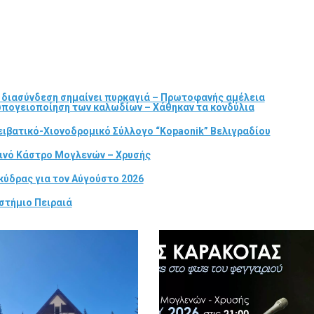
α διασύνδεση σημαίνει πυρκαγιά – Πρωτοφανής αμέλεια
 υπογειοποίηση των καλωδίων – Χάθηκαν τα κονδύλια
ιβατικό-Χιονοδρομικό Σύλλογο “Kopaonik” Βελιγραδίου
τινό Κάστρο Μογλενών – Χρυσής
κύδρας για τον Αύγούστο 2026
στήμιο Πειραιά