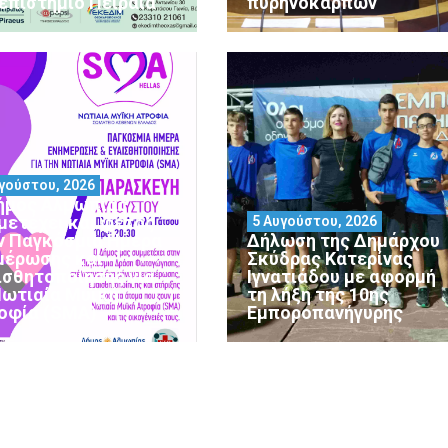
επιστήμιο Πειραιά
πυρηνόκαρπων
γούστου, 2026
ήμος Αλμωπίας
μετέχει και φέτος
5 Αυγούστου, 2026
ν Παγκόσμια Ημέρα
Δήλωση της Δημάρχου
μέρωσης και
Σκύδρας Κατερίνας
ισθητοποίησης για
Ιγνατιάδου με αφορμή
Νωτιαία Μυϊκή
τη λήξη της 10ης
οφία (SMA)
Εμποροπανήγυρης