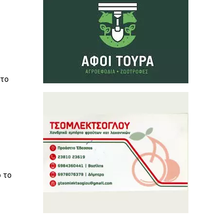
 το
 το