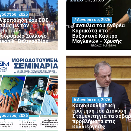
γούστου, 2026
λφοποίηση του ΕΟΣ
7 Αυγούστου, 2026
σσας με τον
Συναυλία του Ανδρέα
ιβατικό-
Καρακότα στο
νοδρομικό Σύλλογο
Βυζαντινό Κάστρο
paonik” Βελιγραδίου
Μογλενών – Χρυσής
6 Αυγούστου, 2026
Κοινοβουλευτική
ερώτηση του Διονύση
Σταμενίτη για τα σοβα
γούστου, 2026
ιοδοτούμενα
προβλήματα στις
ινάρια από το
καλλιέργειες