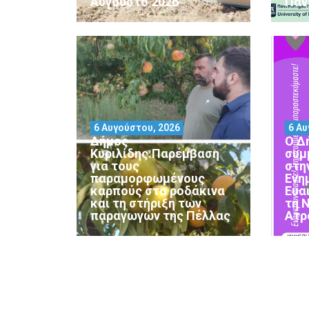
Αύγούστο 2026
Παν
6 Αυγούστου, 2026
6 Αυ
Δήμος
Ο Δ
Κυριλίδης:Παρέμβαση
συμ
για τους
στη
παραμορφωμένους
Ενη
καρπούς στα ροδάκινα
Ευα
και τη στήριξη των
τη 
παραγωγών της Πέλλας
Ατρ