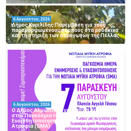
6 Αυγούστου, 2026
Δήμος Κυριλίδης:Παρέμβαση για τους
παραμορφωμένους καρπούς στα ροδάκινα
και τη στήριξη των παραγωγών της Πέλλας
6 Αυγούστου, 2026
Ο Δήμος Αλμωπίας συμμετέχει και φέτος
στην Παγκόσμια Ημέρα Ενημέρωσης και
Ευαισθητοποίησης για τη Νωτιαία Μυϊκή
Ατροφία (SMA)