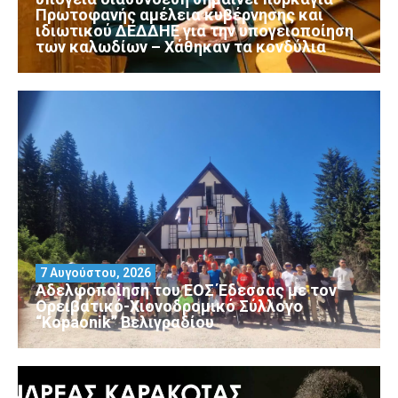
Πρωτοφανής αμέλεια κυβέρνησης και
ιδιωτικού ΔΕΔΔΗΕ για την υπογειοποίηση
των καλωδίων – Χάθηκαν τα κονδύλια
7 Αυγούστου, 2026
Αδελφοποίηση του ΕΟΣ Έδεσσας με τον
Ορειβατικό-Χιονοδρομικό Σύλλογο
“Kopaonik” Βελιγραδίου