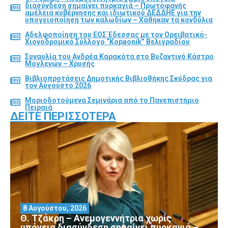
διασύνδεση σημαίνει πυρκαγιά – Πρωτοφανής
αμέλεια κυβέρνησης και ιδιωτικού ΔΕΔΔΗΕ για την
υπογειοποίηση των καλωδίων – Χάθηκαν τα κονδύλια
Αδελφοποίηση του ΕΟΣ Έδεσσας με τον Ορειβατικό-
Χιονοδρομικό Σύλλογο “Kopaonik” Βελιγραδίου
Συναυλία του Ανδρέα Καρακότα στο Βυζαντινό Κάστρο
Μογλενών – Χρυσής
Βιβλιοπροτάσεις Δημοτικής Βιβλιοθήκης Σκύδρας για
τον Αύγούστο 2026
Μοριοδοτούμενα Σεμινάρια από το Πανεπιστήμιο
Πειραιά
ΔΕΊΤΕ ΠΕΡΙΣΣΌΤΕΡΑ
8 Αυγούστου, 2026
Θ. Τζάκρη – Ανεμογεννήτρια χωρίς
υπόγεια διασύνδεση σημαίνει πυρκαγιά –