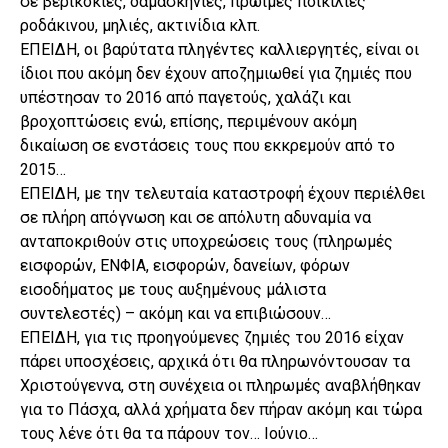
σε βερικοκιές, δαμασκηνιές, πρώιμες ποικιλίες
ροδάκινου, μηλιές, ακτινίδια κλπ.
ΕΠΕΙΔΗ, οι βαρύτατα πληγέντες καλλιεργητές, είναι οι
ίδιοι που ακόμη δεν έχουν αποζημιωθεί για ζημιές που
υπέστησαν το 2016 από παγετούς, χαλάζι και
βροχοπτώσεις ενώ, επίσης, περιμένουν ακόμη
δικαίωση σε ενστάσεις τους που εκκρεμούν από το
2015…
ΕΠΕΙΔΗ, με την τελευταία καταστροφή έχουν περιέλθει
σε πλήρη απόγνωση και σε απόλυτη αδυναμία να
ανταποκριθούν στις υποχρεώσεις τους (πληρωμές
εισφορών, ΕΝΦΙΑ, εισφορών, δανείων, φόρων
εισοδήματος με τους αυξημένους μάλιστα
συντελεστές) – ακόμη και να επιβιώσουν…
ΕΠΕΙΔΗ, για τις προηγούμενες ζημιές του 2016 είχαν
πάρει υποσχέσεις, αρχικά ότι θα πληρωνόντουσαν τα
Χριστούγεννα, στη συνέχεια οι πληρωμές αναβλήθηκαν
για το Πάσχα, αλλά χρήματα δεν πήραν ακόμη και τώρα
τους λένε ότι θα τα πάρουν τον… Ιούνιο…