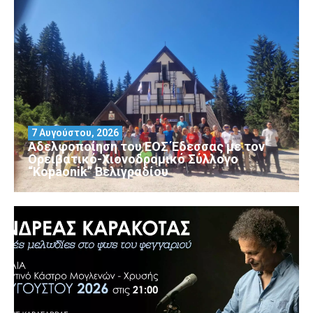
7 Αυγούστου, 2026
Αδελφοποίηση του ΕΟΣ Έδεσσας με τον
Ορειβατικό-Χιονοδρομικό Σύλλογο
“Kopaonik” Βελιγραδίου