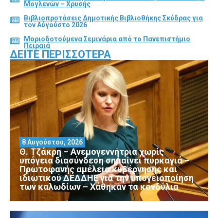
Μογλενών – Χρυσής
Βιβλιοπροτάσεις Δημοτικής Βιβλιοθήκης Σκύδρας για
τον Αύγούστο 2026
Μοριοδοτούμενα Σεμινάρια από το Πανεπιστήμιο
Πειραιά
ΔΕΊΤΕ ΠΕΡΙΣΣΌΤΕΡΑ
8 Αυγούστου, 2026
Θ. Τζάκρη – Ανεμογεννήτρια χωρίς
υπόγεια διασύνδεση σημαίνει πυρκαγιά –
Πρωτοφανής αμέλεια κυβέρνησης και
ιδιωτικού ΔΕΔΔΗΕ για την υπογειοποίηση
των καλωδίων – Χάθηκαν τα κονδύλια