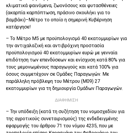
κλιματικά φαινόμενα, ζωονόσους και φυτασθένειες
(ακαρπία καρπόπτωση, πράσινο σκουλήκι για το
βαμβάκι)–Μέτρο το οποίο η σημερινή Κυβέρνηση
κατάργησε!
– Το Μέτρο Μ5 με προϋπολογισμό 40 εκατομμυρίων για
την αντιχαλαζική και αντιβρόχινη προστασία
προϋπολογισμού 40 εκατομμυρίων ευρώ με γενναία
επιδότηση των επενδύσεων και ενίσχυση κατά 80% για
τους μεμονωμένους παραγωγούς και κατά 100% για
όσους συμμετέχουν σε Ομάδες Παραγωγών. Με
παράλληλη πρόβλεψη του Μέτρου (Μ09) 27
εκατομμυρίων για τη δημιουργία Ομάδων Παραγωγών.
ΔΙΑΦΗΜΙΣΗ
– Την υπόδειξη (κατά τη συζήτηση του νομοσχεδίου για
της αγροτικούς συνεταιρισμούς) της ενδεδειγμένης
εφαρμογής του άρθρου 71 του νόμου 4235, που με
τροπολογία επίσης Καρασμάνη τον Φεβρουάριο του