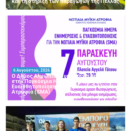
και τη στήριξη των παραγωγών της Πέλλας
6 Αυγούστου, 2026
Ο Δήμος Αλμωπίας συμμετέχει και φέτος
στην Παγκόσμια Ημέρα Ενημέρωσης και
Ευαισθητοποίησης για τη Νωτιαία Μυϊκή
Ατροφία (SMA)