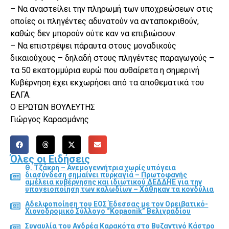
– Να αναστείλει την πληρωμή των υποχρεώσεων στις
οποίες οι πληγέντες αδυνατούν να ανταποκριθούν,
καθώς δεν μπορούν ούτε καν να επιβιώσουν.
– Να επιστρέψει πάραυτα στους μοναδικούς
δικαιούχους – δηλαδή στους πληγέντες παραγωγούς –
τα 50 εκατομμύρια ευρώ που αυθαίρετα η σημερινή
Κυβέρνηση έχει εκχωρήσει από τα αποθεματικά του
ΕΛΓΑ.
Ο ΕΡΩΤΩΝ ΒΟΥΛΕΥΤΗΣ
Γιώργος Καρασμάνης
Όλες οι Ειδήσεις
Θ. Τζάκρη – Ανεμογεννήτρια χωρίς υπόγεια
διασύνδεση σημαίνει πυρκαγιά – Πρωτοφανής
αμέλεια κυβέρνησης και ιδιωτικού ΔΕΔΔΗΕ για την
υπογειοποίηση των καλωδίων – Χάθηκαν τα κονδύλια
Αδελφοποίηση του ΕΟΣ Έδεσσας με τον Ορειβατικό-
Χιονοδρομικό Σύλλογο “Kopaonik” Βελιγραδίου
Συναυλία του Ανδρέα Καρακότα στο Βυζαντινό Κάστρο