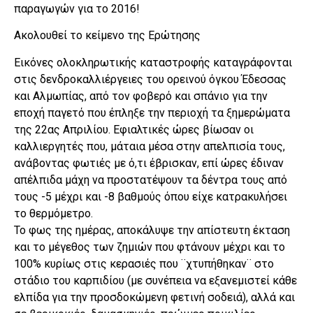
παραγωγών για το 2016!
Ακολουθεί το κείμενο της Ερώτησης
Εικόνες ολοκληρωτικής καταστροφής καταγράφονται
στις δενδροκαλλιέργειες του ορεινού όγκου Έδεσσας
και Αλμωπίας, από τον φοβερό και σπάνιο για την
εποχή παγετό που έπληξε την περιοχή τα ξημερώματα
της 22ας Απριλίου. Εφιαλτικές ώρες βίωσαν οι
καλλιεργητές που, μάταια μέσα στην απελπισία τους,
ανάβοντας φωτιές με ό,τι έβρισκαν, επί ώρες έδιναν
απέλπιδα μάχη να προστατέψουν τα δέντρα τους από
τους -5 μέχρι και -8 βαθμούς όπου είχε κατρακυλήσει
το θερμόμετρο.
Το φως της ημέρας, αποκάλυψε την απίστευτη έκταση
και το μέγεθος των ζημιών που φτάνουν μέχρι και το
100% κυρίως στις κερασιές που ¨χτυπήθηκαν¨ στο
στάδιο του καρπιδίου (με συνέπεια να εξανεμιστεί κάθε
ελπίδα για την προσδοκώμενη φετινή σοδειά), αλλά και