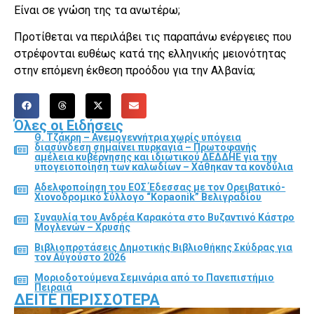
Είναι σε γνώση της τα ανωτέρω;
Προτίθεται να περιλάβει τις παραπάνω ενέργειες που
στρέφονται ευθέως κατά της ελληνικής μειονότητας
στην επόμενη έκθεση προόδου για την Αλβανία;
Όλες οι Ειδήσεις
Θ. Τζάκρη – Ανεμογεννήτρια χωρίς υπόγεια
διασύνδεση σημαίνει πυρκαγιά – Πρωτοφανής
αμέλεια κυβέρνησης και ιδιωτικού ΔΕΔΔΗΕ για την
υπογειοποίηση των καλωδίων – Χάθηκαν τα κονδύλια
Αδελφοποίηση του ΕΟΣ Έδεσσας με τον Ορειβατικό-
Χιονοδρομικό Σύλλογο “Kopaonik” Βελιγραδίου
Συναυλία του Ανδρέα Καρακότα στο Βυζαντινό Κάστρο
Μογλενών – Χρυσής
Βιβλιοπροτάσεις Δημοτικής Βιβλιοθήκης Σκύδρας για
τον Αύγούστο 2026
Μοριοδοτούμενα Σεμινάρια από το Πανεπιστήμιο
Πειραιά
ΔΕΊΤΕ ΠΕΡΙΣΣΌΤΕΡΑ