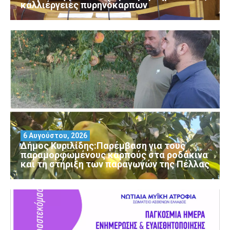
καλλιέργειες πυρηνόκαρπων
6 Αυγούστου, 2026
Δήμος Κυριλίδης:Παρέμβαση για τους
παραμορφωμένους καρπούς στα ροδάκινα
και τη στήριξη των παραγωγών της Πέλλας