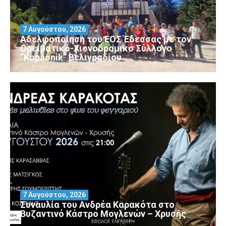
7 Αυγούστου, 2026
Αδελφοποίηση του ΕΟΣ Έδεσσας με τον
Ορειβατικό-Χιονοδρομικό Σύλλογο
“Kopaonik” Βελιγραδίου
7 Αυγούστου, 2026
Συναυλία του Ανδρέα Καρακότα στο
Βυζαντινό Κάστρο Μογλενών – Χρυσής