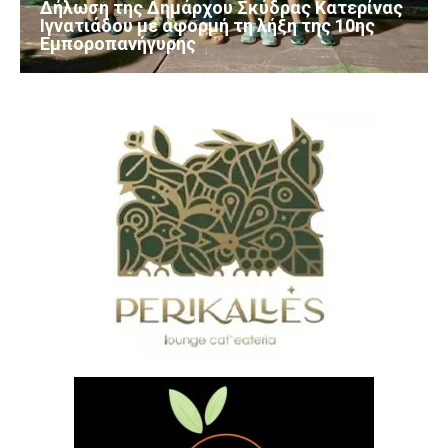
Δήλωση της Δημάρχου Σκύδρας Κατερίνας
Ιγνατιάδου με αφορμή τη λήξη της 10ης
Εμποροπανήγυρης