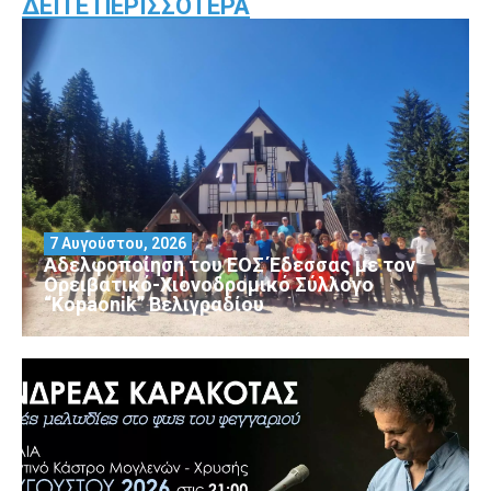
ΔΕΊΤΕ ΠΕΡΙΣΣΌΤΕΡΑ
7 Αυγούστου, 2026
Αδελφοποίηση του ΕΟΣ Έδεσσας με τον
Ορειβατικό-Χιονοδρομικό Σύλλογο
“Kopaonik” Βελιγραδίου