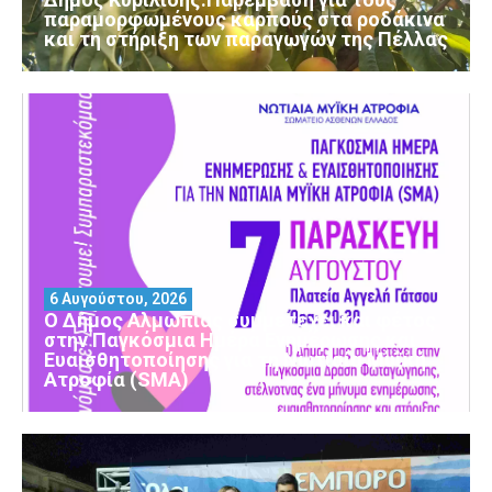
παραμορφωμένους καρπούς στα ροδάκινα
και τη στήριξη των παραγωγών της Πέλλας
6 Αυγούστου, 2026
Ο Δήμος Αλμωπίας συμμετέχει και φέτος
στην Παγκόσμια Ημέρα Ενημέρωσης και
Ευαισθητοποίησης για τη Νωτιαία Μυϊκή
Ατροφία (SMA)