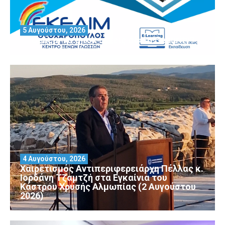
5 Αυγούστου, 2026
Θέλεις να αποκτήσεις άδεια Security?
4 Αυγούστου, 2026
Χαιρετισμός Αντιπεριφερειάρχη Πέλλας κ.
Ιορδάνη Τζαμτζή στα Εγκαίνια του
Κάστρου Χρυσής Αλμωπίας (2 Αυγούστου
2026)