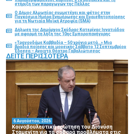
στήριξη των παραγωγών της Πέλλας
Ο Δήμος Αλμωπίας συμμετέχει και φέτος στην
Παγκόσμια Ημέρα Ενημέρωσης και Ευαισθητοποίησης
για τη Νωτιαία Μυϊκή Ατροφία (SMA)
Δήλωση της Δημάρχου Σκύδρας Κατερίνας Ιγνατιάδου
με αφορμή τη λήξη της 10ης Εμποροπανήγυρης
«Τραγουδάμε Καββαδία – 50 χρόνια μετά…» Μια
βραδιά ποίησης και μουσικής Σάββατο 12 Σεπτεμβρίου
Έδεσσα – Ανοιχτό Θέατρο Γαβαλιώτισσας
ΔΕΊΤΕ ΠΕΡΙΣΣΌΤΕΡΑ
6 Αυγούστου, 2026
Κοινοβουλευτική ερώτηση του Διονύση
Σταμενίτη για τα σοβαρά προβλήματα στις