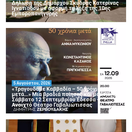
Δήλωση της Δημάρχου Σκύδρας Κατερίνας
Ιγνατιάδου με αφορμή τη λήξη της 10ης
Εμποροπανήγυρης
5 Αυγούστου, 2026
«Τραγουδάμε Καββαδία – 50 χρόνια
μετά…» Μια βραδιά ποίησης και μουσικής
Σάββατο 12 Σεπτεμβρίου Έδεσσα –
Ανοιχτό Θέατρο Γαβαλιώτισσας