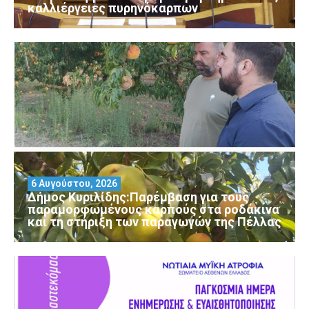
καλλιέργειες πυρηνόκαρπων
6 Αυγούστου, 2026
Δήμος Κυριλίδης:Παρέμβαση για τους
παραμορφωμένους καρπούς στα ροδάκινα
και τη στήριξη των παραγωγών της Πέλλας