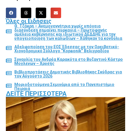
Όλες οι Ειδήσεις
Θ. Τζάκρη – Ανεμογεννήτρια χωρίς υπόγεια
διασύνδεση σημαίνει πυρκαγιά – Πρωτοφανής
αμέλεια κυβέρνησης και ιδιωτικού ΔΕΔΔΗΕ για την
υπογειοποίηση των καλωδίων – Χάθηκαν τα κονδύλια
Αδελφοποίηση του ΕΟΣ Έδεσσας με τον Ορειβατικό-
Χιονοδρομικό Σύλλογο “Kopaonik” Βελιγραδίου
Συναυλία του Ανδρέα Καρακότα στο Βυζαντινό Κάστρο
Μογλενών – Χρυσής
Βιβλιοπροτάσεις Δημοτικής Βιβλιοθήκης Σκύδρας για
τον Αύγούστο 2026
Μοριοδοτούμενα Σεμινάρια από το Πανεπιστήμιο
Πειραιά
ΔΕΊΤΕ ΠΕΡΙΣΣΌΤΕΡΑ