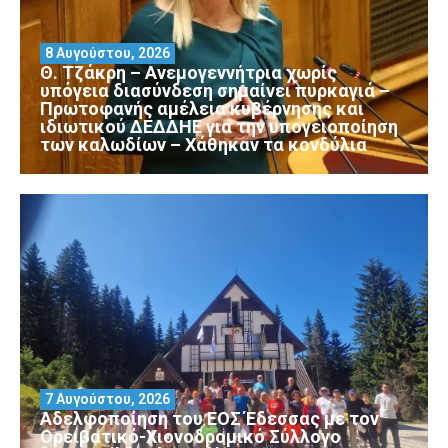
8 Αυγούστου, 2026
Θ. Τζάκρη – Ανεμογεννήτρια χωρίς
υπόγεια διασύνδεση σημαίνει πυρκαγιά –
Πρωτοφανής αμέλεια κυβέρνησης και
ιδιωτικού ΔΕΔΔΗΕ για την υπογειοποίηση
των καλωδίων – Χάθηκαν τα κονδύλια
7 Αυγούστου, 2026
Αδελφοποίηση του ΕΟΣ Έδεσσας με τον
Ορειβατικό-Χιονοδρομικό Σύλλογο