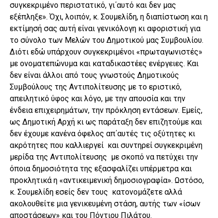
συγκεκριμένο περιστατικό, γι΄αυτό και δεν μας
εξέπληξε». Όχι, λοιπόν, κ. Σουμελίδη, η διαπίστωση και η
εκτίμησή σας αυτή είναι γενικόλογη κι αφοριστική για
το σύνολο των Μελών του Δημοτικού μας Συμβουλίου.
Διότι εδώ υπάρχουν συγκεκριμένοι «πρωταγωνιστές»
με ονοματεπώνυμα και καταδικαστέες ενέργειες. Και
δεν είναι άλλοι από τους γνωστούς Δημοτικούς
Συμβούλους της Αντιπολίτευσης με το εριστικό,
απειλητικό ύφος και λόγο, με την απουσία και την
ένδεια επιχειρημάτων, την πρόκληση εντάσεων. Εμείς,
ως Δημοτική Αρχή κι ως παράταξη δεν επιζητούμε και
δεν έχουμε κανένα όφελος απ΄αυτές τις οξύτητες κι
ακρότητες που καλλιεργεί και συντηρεί συγκεκριμένη
μερίδα της Αντιπολίτευσης με σκοπό να πετύχει την
όποια δημοσιότητα της εξασφαλίζει υπέρμετρα και
προκλητικά η «αντικειμενική δημοσιογραφία». Ωστόσο,
κ. Σουμελίδη εσείς δεν τους κατονομάζετε αλλά
ακολουθείτε μια γενικευμένη στάση, αυτής των «ίσων
αποστάσεων» και του Πόντιου Πιλάτου.