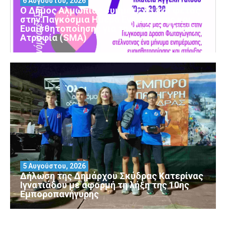
6 Αυγούστου, 2026
Ο Δήμος Αλμωπίας συμμετέχει και φέτος
στην Παγκόσμια Ημέρα Ενημέρωσης και
Ευαισθητοποίησης για τη Νωτιαία Μυϊκή
Ατροφία (SMA)
5 Αυγούστου, 2026
Δήλωση της Δημάρχου Σκύδρας Κατερίνας
Ιγνατιάδου με αφορμή τη λήξη της 10ης
Εμποροπανήγυρης