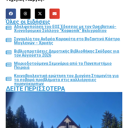
Όλες οι Ειδήσεις
Αδελφοποίηση του ΕΟΣ Έδεσσας με τον Ορειβατικό-
Χιονοδρομικό Σύλλογο “Kopaonik” Βελιγραδίου
Συναυλία του Ανδρέα Καρακότα στο Βυζαντινό Κάστρο
Μογλενών – Χρυσής
Βιβλιοπροτάσεις Δημοτικής Βιβλιοθήκης Σκύδρας για
τον Αύγούστο 2026
Μοριοδοτούμενα Σεμινάρια από το Πανεπιστήμιο
Πειραιά
Κοινοβουλευτική ερώτηση του Διονύση Σταμενίτη για
τα σοβαρά προβλήματα στις καλλιέργειες
πυρηνόκαρπων
ΔΕΊΤΕ ΠΕΡΙΣΣΌΤΕΡΑ