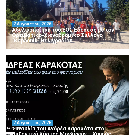
7 Αυγούστου, 2026
Αδελφοποίηση του ΕΟΣ Έδεσσας με τον
Ορειβατικό-Χιονοδρομικό Σύλλογο
“Kopaonik” Βελιγραδίου
7 Αυγούστου, 2026
Συναυλία του Ανδρέα Καρακότα στο
Βυζαντινό Κάστρο Μογλενών – Χρυσής