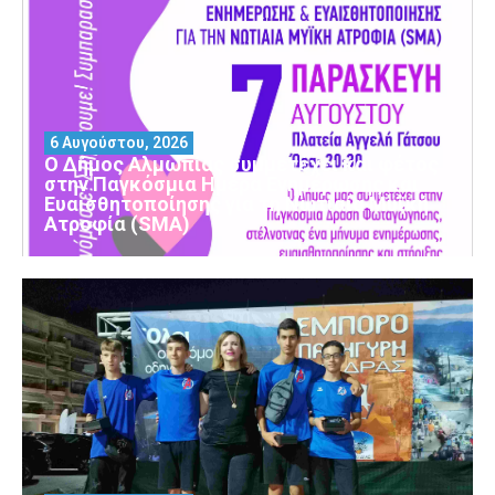
6 Αυγούστου, 2026
Ο Δήμος Αλμωπίας συμμετέχει και φέτος
στην Παγκόσμια Ημέρα Ενημέρωσης και
Ευαισθητοποίησης για τη Νωτιαία Μυϊκή
Ατροφία (SMA)