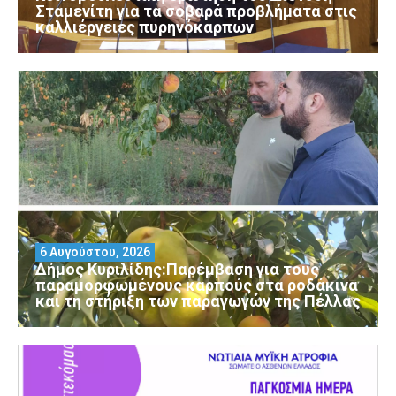
Σταμενίτη για τα σοβαρά προβλήματα στις
καλλιέργειες πυρηνόκαρπων
6 Αυγούστου, 2026
Δήμος Κυριλίδης:Παρέμβαση για τους
παραμορφωμένους καρπούς στα ροδάκινα
και τη στήριξη των παραγωγών της Πέλλας