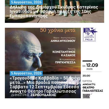
5 Αυγούστου, 2026
Δήλωση της Δημάρχου Σκύδρας Κατερίνας
Ιγνατιάδου με αφορμή τη λήξη της 10ης
Εμποροπανήγυρης
5 Αυγούστου, 2026
«Τραγουδάμε Καββαδία – 50 χρόνια
μετά…» Μια βραδιά ποίησης και μουσικής
Σάββατο 12 Σεπτεμβρίου Έδεσσα –
Ανοιχτό Θέατρο Γαβαλιώτισσας