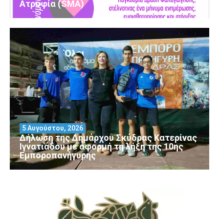
Ατροφία (SMA)
5 Αυγούστου, 2026
Δήλωση της Δημάρχου Σκύδρας Κατερίνας
Ιγνατιάδου με αφορμή τη λήξη της 10ης
Εμποροπανήγυρης