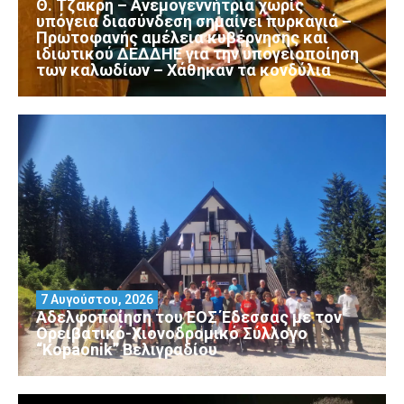
Θ. Τζάκρη – Ανεμογεννήτρια χωρίς
υπόγεια διασύνδεση σημαίνει πυρκαγιά –
Πρωτοφανής αμέλεια κυβέρνησης και
ιδιωτικού ΔΕΔΔΗΕ για την υπογειοποίηση
των καλωδίων – Χάθηκαν τα κονδύλια
7 Αυγούστου, 2026
Αδελφοποίηση του ΕΟΣ Έδεσσας με τον
Ορειβατικό-Χιονοδρομικό Σύλλογο
“Kopaonik” Βελιγραδίου