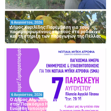
6 Αυγούστου, 2026
Δήμος Κυριλίδης:Παρέμβαση για τους
παραμορφωμένους καρπούς στα ροδάκινα
και τη στήριξη των παραγωγών της Πέλλας
6 Αυγούστου, 2026
Ο Δήμος Αλμωπίας συμμετέχει και φέτος
στην Παγκόσμια Ημέρα Ενημέρωσης και
Ευαισθητοποίησης για τη Νωτιαία Μυϊκή