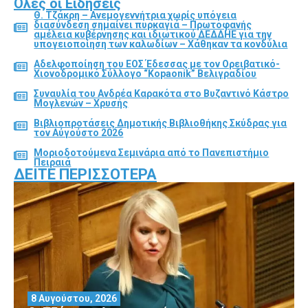
Όλες οι Ειδήσεις
Θ. Τζάκρη – Ανεμογεννήτρια χωρίς υπόγεια
διασύνδεση σημαίνει πυρκαγιά – Πρωτοφανής
αμέλεια κυβέρνησης και ιδιωτικού ΔΕΔΔΗΕ για την
υπογειοποίηση των καλωδίων – Χάθηκαν τα κονδύλια
Αδελφοποίηση του ΕΟΣ Έδεσσας με τον Ορειβατικό-
Χιονοδρομικό Σύλλογο “Kopaonik” Βελιγραδίου
Συναυλία του Ανδρέα Καρακότα στο Βυζαντινό Κάστρο
Μογλενών – Χρυσής
Βιβλιοπροτάσεις Δημοτικής Βιβλιοθήκης Σκύδρας για
τον Αύγούστο 2026
Μοριοδοτούμενα Σεμινάρια από το Πανεπιστήμιο
Πειραιά
ΔΕΊΤΕ ΠΕΡΙΣΣΌΤΕΡΑ
8 Αυγούστου, 2026