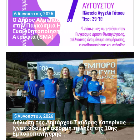
6 Αυγούστου, 2026
Ο Δήμος Αλμωπίας συμμετέχει και φέτος
στην Παγκόσμια Ημέρα Ενημέρωσης και
Ευαισθητοποίησης για τη Νωτιαία Μυϊκή
Ατροφία (SMA)
5 Αυγούστου, 2026
Δήλωση της Δημάρχου Σκύδρας Κατερίνας
Ιγνατιάδου με αφορμή τη λήξη της 10ης
Εμποροπανήγυρης