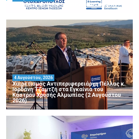
Θέλεις να αποκτήσεις άδεια Security?
4 Αυγούστου, 2026
Χαιρετισμός Αντιπεριφερειάρχη Πέλλας κ.
Ιορδάνη Τζαμτζή στα Εγκαίνια του
Κάστρου Χρυσής Αλμωπίας (2 Αυγούστου
2026)