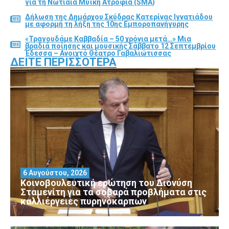
για τη Νωτιαία Μυϊκή Ατροφία (SMA)
Δήλωση της Δημάρχου Σκύδρας Κατερίνας Ιγνατιάδου
με αφορμή τη λήξη της 10ης Εμποροπανήγυρης
«Τραγουδάμε Καββαδία – 50 χρόνια μετά…» Μια
βραδιά ποίησης και μουσικής Σάββατο 12 Σεπτεμβρίου
Έδεσσα – Ανοιχτό Θέατρο Γαβαλιώτισσας
ΔΕΊΤΕ ΠΕΡΙΣΣΌΤΕΡΑ
6 Αυγούστου, 2026
Κοινοβουλευτική ερώτηση του Διονύση
Σταμενίτη για τα σοβαρά προβλήματα στις
καλλιέργειες πυρηνόκαρπων