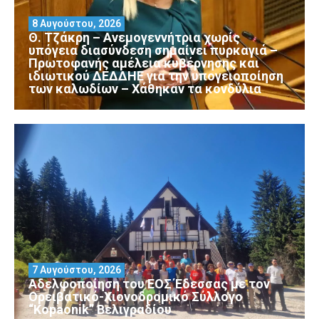
8 Αυγούστου, 2026
Θ. Τζάκρη – Ανεμογεννήτρια χωρίς
υπόγεια διασύνδεση σημαίνει πυρκαγιά –
Πρωτοφανής αμέλεια κυβέρνησης και
ιδιωτικού ΔΕΔΔΗΕ για την υπογειοποίηση
των καλωδίων – Χάθηκαν τα κονδύλια
7 Αυγούστου, 2026
Αδελφοποίηση του ΕΟΣ Έδεσσας με τον
Ορειβατικό-Χιονοδρομικό Σύλλογο
“Kopaonik” Βελιγραδίου