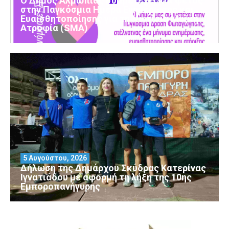
Ο Δήμος Αλμωπίας συμμετέχει και φέτος
στην Παγκόσμια Ημέρα Ενημέρωσης και
Ευαισθητοποίησης για τη Νωτιαία Μυϊκή
Ατροφία (SMA)
5 Αυγούστου, 2026
Δήλωση της Δημάρχου Σκύδρας Κατερίνας
Ιγνατιάδου με αφορμή τη λήξη της 10ης
Εμποροπανήγυρης