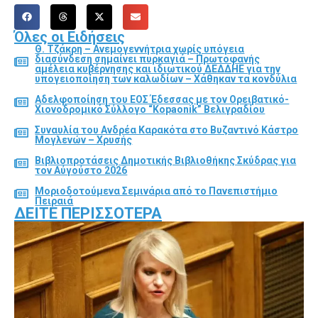
Όλες οι Ειδήσεις
Θ. Τζάκρη – Ανεμογεννήτρια χωρίς υπόγεια
διασύνδεση σημαίνει πυρκαγιά – Πρωτοφανής
αμέλεια κυβέρνησης και ιδιωτικού ΔΕΔΔΗΕ για την
υπογειοποίηση των καλωδίων – Χάθηκαν τα κονδύλια
Αδελφοποίηση του ΕΟΣ Έδεσσας με τον Ορειβατικό-
Χιονοδρομικό Σύλλογο “Kopaonik” Βελιγραδίου
Συναυλία του Ανδρέα Καρακότα στο Βυζαντινό Κάστρο
Μογλενών – Χρυσής
Βιβλιοπροτάσεις Δημοτικής Βιβλιοθήκης Σκύδρας για
τον Αύγούστο 2026
Μοριοδοτούμενα Σεμινάρια από το Πανεπιστήμιο
Πειραιά
ΔΕΊΤΕ ΠΕΡΙΣΣΌΤΕΡΑ