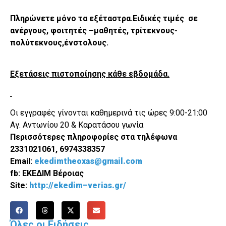
Πληρώνετε μόνο τα εξέταστρα.
Ειδικές τιμές σε
ανέργους, φοιτητές –μαθητές, τρίτεκνους-
πολύτεκνους,ένστολους.
Εξετάσεις πιστοποίησης κάθε εβδομάδα.
Οι εγγραφές γίνονται καθημερινά τις ώρες 9:00-21:00
Αγ. Αντωνίου 20 & Καρατάσου γωνία
Περισσότερες πληροφορίες στα τηλέφωνα
2331021061, 6974338357
Email
:
ekedimtheoxas
@
gmail
.
com
fb
: ΕΚΕΔΙΜ Βέροιας
Site
:
http
://
ekedim
–
verias
.
gr
/
Όλες οι Ειδήσεις