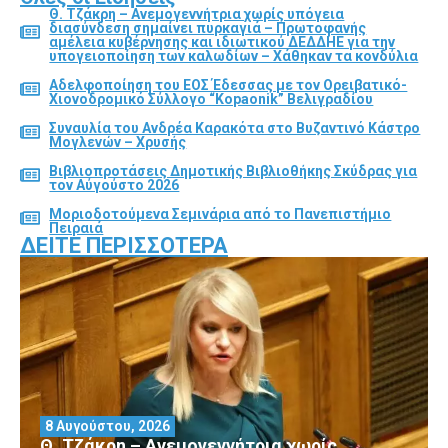
Θ. Τζάκρη – Ανεμογεννήτρια χωρίς υπόγεια
διασύνδεση σημαίνει πυρκαγιά – Πρωτοφανής
αμέλεια κυβέρνησης και ιδιωτικού ΔΕΔΔΗΕ για την
υπογειοποίηση των καλωδίων – Χάθηκαν τα κονδύλια
Αδελφοποίηση του ΕΟΣ Έδεσσας με τον Ορειβατικό-
Χιονοδρομικό Σύλλογο “Kopaonik” Βελιγραδίου
Συναυλία του Ανδρέα Καρακότα στο Βυζαντινό Κάστρο
Μογλενών – Χρυσής
Βιβλιοπροτάσεις Δημοτικής Βιβλιοθήκης Σκύδρας για
τον Αύγούστο 2026
Μοριοδοτούμενα Σεμινάρια από το Πανεπιστήμιο
Πειραιά
ΔΕΊΤΕ ΠΕΡΙΣΣΌΤΕΡΑ
8 Αυγούστου, 2026
Θ. Τζάκρη – Ανεμογεννήτρια χωρίς