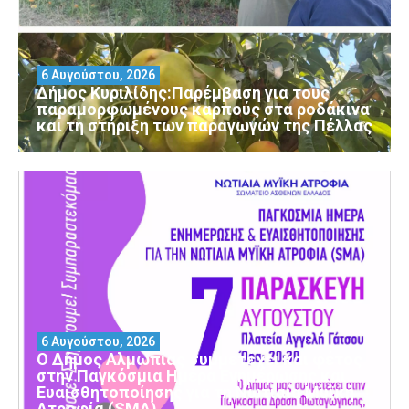
6 Αυγούστου, 2026
Δήμος Κυριλίδης:Παρέμβαση για τους
παραμορφωμένους καρπούς στα ροδάκινα
και τη στήριξη των παραγωγών της Πέλλας
6 Αυγούστου, 2026
Ο Δήμος Αλμωπίας συμμετέχει και φέτος
στην Παγκόσμια Ημέρα Ενημέρωσης και
Ευαισθητοποίησης για τη Νωτιαία Μυϊκή
Ατροφία (SMA)