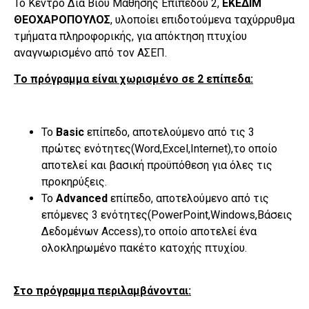
Το Κέντρο Δια Βίου Μάθησης Επιπέδου 2,
ΕΚΕΔΙΜ
ΘΕΟΧΑΡΟΠΟΥΛΟΣ
, υλοποίει επιδοτούμενα ταχύρρυθμα
τμήματα πληροφορικής, για απόκτηση πτυχίου
αναγνωρισμένο από τον ΑΣΕΠ.
Το πρόγραμμα είναι χωρισμένο σε 2 επίπεδα:
Το
Basic
επίπεδο, αποτελούμενο από τις 3
πρώτες ενότητες(Word,Excel,Internet),το οποίο
αποτελεί και βασική προϋπόθεση για όλες τις
προκηρύξεις.
Το
Advanced
επίπεδο, αποτελούμενο από τις
επόμενες 3 ενότητες(PowerPoint,Windows,Βάσεις
Δεδομένων Access),το οποίο αποτελεί ένα
ολοκληρωμένο πακέτο κατοχής πτυχίου.
Στο πρόγραμμα περιλαμβάνονται
: