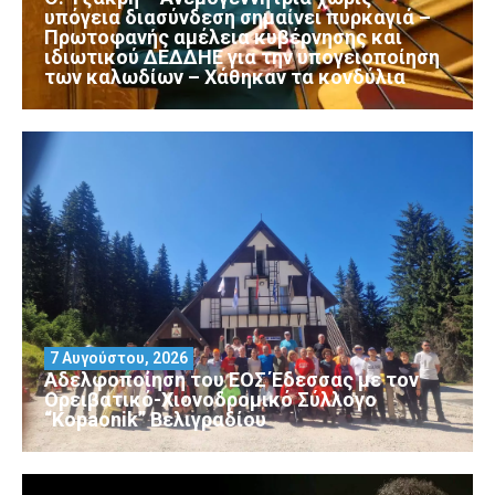
υπόγεια διασύνδεση σημαίνει πυρκαγιά –
Πρωτοφανής αμέλεια κυβέρνησης και
ιδιωτικού ΔΕΔΔΗΕ για την υπογειοποίηση
των καλωδίων – Χάθηκαν τα κονδύλια
7 Αυγούστου, 2026
Αδελφοποίηση του ΕΟΣ Έδεσσας με τον
Ορειβατικό-Χιονοδρομικό Σύλλογο
“Kopaonik” Βελιγραδίου