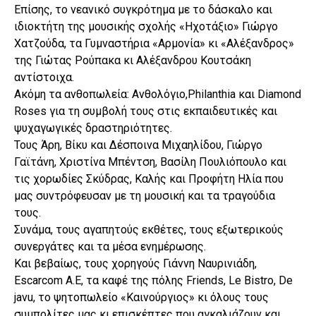
Επίσης, το νεανικό συγκρότημα με το δάσκαλο και
ιδιοκτήτη της μουσικής σχολής «Ηχοτάξιο» Γιώργο
Χατζούδα, τα Γυμναστήρια «Αρμονία» κι «Αλέξανδρος»
της Γιώτας Ρούπακα κι Αλέξανδρου Κουτσάκη
αντίστοιχα.
Ακόμη τα ανθοπωλεία: Ανθολόγιο,Philanthia και Diamond
Roses για τη συμβολή τους στις εκπαιδευτικές και
ψυχαγωγικές δραστηριότητες.
Τους Άρη, Βίκυ και Δέσποινα Μιχαηλίδου, Γιώργο
Γαϊτάνη, Χριστίνα Μπέντση, Βασίλη Πουλιόπουλο και
τις χορωδίες Σκύδρας, Καλής και Προφήτη Ηλία που
μας συντρόφευσαν με τη μουσική και τα τραγούδια
τους.
Συνάμα, τους αγαπητούς εκθέτες, τους εξωτερικούς
συνεργάτες και τα μέσα ενημέρωσης.
Και βεβαίως, τους χορηγούς Γιάννη Ναυρινιάδη,
Escarcom Α.Ε, τα καφέ της πόλης Friends, Le Bistro, De
javu, το ψητοπωλείο «Καινούργιος» κι όλους τους
συμπολίτες μας κι επισκέπτες που αγκαλιάζουν και