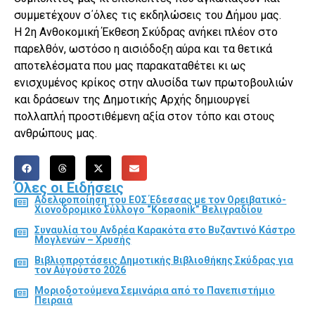
συμμετέχουν σ΄όλες τις εκδηλώσεις του Δήμου μας.
Η 2η Ανθοκομική Έκθεση Σκύδρας ανήκει πλέον στο
παρελθόν, ωστόσο η αισιόδοξη αύρα και τα θετικά
αποτελέσματα που μας παρακαταθέτει κι ως
ενισχυμένος κρίκος στην αλυσίδα των πρωτοβουλιών
και δράσεων της Δημοτικής Αρχής δημιουργεί
πολλαπλή προστιθέμενη αξία στον τόπο και στους
ανθρώπους μας.
Όλες οι Ειδήσεις
Αδελφοποίηση του ΕΟΣ Έδεσσας με τον Ορειβατικό-
Χιονοδρομικό Σύλλογο “Kopaonik” Βελιγραδίου
Συναυλία του Ανδρέα Καρακότα στο Βυζαντινό Κάστρο
Μογλενών – Χρυσής
Βιβλιοπροτάσεις Δημοτικής Βιβλιοθήκης Σκύδρας για
τον Αύγούστο 2026
Μοριοδοτούμενα Σεμινάρια από το Πανεπιστήμιο
Πειραιά