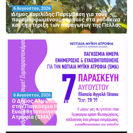
6 Αυγούστου, 2026
Δήμος Κυριλίδης:Παρέμβαση για τους
παραμορφωμένους καρπούς στα ροδάκινα
και τη στήριξη των παραγωγών της Πέλλας
6 Αυγούστου, 2026
Ο Δήμος Αλμωπίας συμμετέχει και φέτος
στην Παγκόσμια Ημέρα Ενημέρωσης και
Ευαισθητοποίησης για τη Νωτιαία Μυϊκή
Ατροφία (SMA)