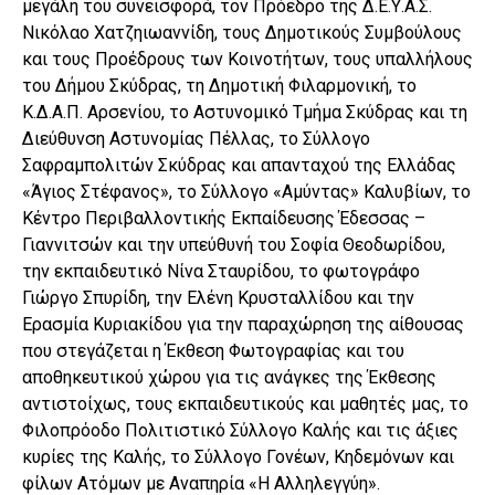
μεγάλη του συνεισφορά, τον Πρόεδρο της Δ.Ε.Υ.Α.Σ.
Νικόλαο Χατζηιωαννίδη, τους Δημοτικούς Συμβούλους
και τους Προέδρους των Κοινοτήτων, τους υπαλλήλους
του Δήμου Σκύδρας, τη Δημοτική Φιλαρμονική, το
Κ.Δ.Α.Π. Αρσενίου, το Αστυνομικό Τμήμα Σκύδρας και τη
Διεύθυνση Αστυνομίας Πέλλας, το Σύλλογο
Σαφραμπολιτών Σκύδρας και απανταχού της Ελλάδας
«Άγιος Στέφανος», το Σύλλογο «Αμύντας» Καλυβίων, το
Κέντρο Περιβαλλοντικής Εκπαίδευσης Έδεσσας –
Γιαννιτσών και την υπεύθυνή του Σοφία Θεοδωρίδου,
την εκπαιδευτικό Νίνα Σταυρίδου, το φωτογράφο
Γιώργο Σπυρίδη, την Ελένη Κρυσταλλίδου και την
Ερασμία Κυριακίδου για την παραχώρηση της αίθουσας
που στεγάζεται η Έκθεση Φωτογραφίας και του
αποθηκευτικού χώρου για τις ανάγκες της Έκθεσης
αντιστοίχως, τους εκπαιδευτικούς και μαθητές μας, το
Φιλοπρόοδο Πολιτιστικό Σύλλογο Καλής και τις άξιες
κυρίες της Καλής, το Σύλλογο Γονέων, Κηδεμόνων και
φίλων Ατόμων με Αναπηρία «Η Αλληλεγγύη».