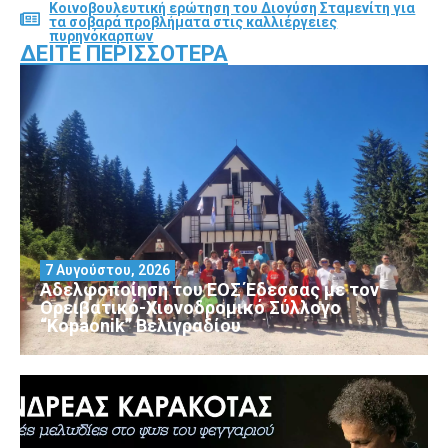
Κοινοβουλευτική ερώτηση του Διονύση Σταμενίτη για
τα σοβαρά προβλήματα στις καλλιέργειες
πυρηνόκαρπων
ΔΕΊΤΕ ΠΕΡΙΣΣΌΤΕΡΑ
7 Αυγούστου, 2026
Αδελφοποίηση του ΕΟΣ Έδεσσας με τον
Ορειβατικό-Χιονοδρομικό Σύλλογο
“Kopaonik” Βελιγραδίου