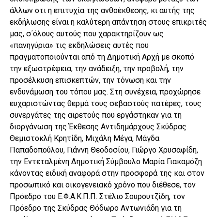
άλλων οτι η επιτυχία της ανθοέκθεσης, κι αυτής της
εκδήλωσης είναι η καλύτερη απάντηση στους επικριτές
μας, σ΄όλους αυτούς που χαρακτηρίζουν ως
«πανηγύρια» τις εκδηλώσεις αυτές που
πραγματοποιούνται από τη Δημοτική Αρχή με σκοπό
την εξωστρέφεια, την ανάδειξη, την προβολή, την
προσέλκυση επισκεπτών, την τόνωση και την
ενδυνάμωση του τόπου μας. Στη συνέχεια, προχώρησε
ευχαριστώντας θερμά τους σεβαστούς πατέρες, τους
συνεργάτες της αιρετούς που εργάστηκαν για τη
διοργάνωση της Έκθεσης Αντιδημάρχους Σκύδρας
Θεμιστοκλή Κρητίδη, Μιχάλη Μέγα, Μάγδα
Παπαδοπούλου, Γιάννη Θεοδοσίου, Γιώργο Χρυσαφίδη,
την Εντεταλμένη Δημοτική Σύμβουλο Μαρία Γιακαμόζη
κάνοντας ειδική αναφορά στην προσφορά της και στον
προσωπικό και οικογενειακό χρόνο που διέθεσε, τον
Πρόεδρο του Ε.Φ.Α.Κ.Π.Π. Στέλιο Σουρουτζίδη, τον
Πρόεδρο της Σκύδρας Θόδωρο Αντωνιάδη για τη