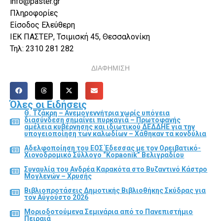
info@paster.gr
Πληροφορίες
Είσοδος Ελεύθερη
ΙΕΚ ΠΑΣΤΕΡ, Τσιμισκή 45, Θεσσαλονίκη
Τηλ: 2310 281 282
ΔΙΑΦΗΜΙΣΗ
Όλες οι Ειδήσεις
Θ. Τζάκρη – Ανεμογεννήτρια χωρίς υπόγεια
διασύνδεση σημαίνει πυρκαγιά – Πρωτοφανής
αμέλεια κυβέρνησης και ιδιωτικού ΔΕΔΔΗΕ για την
υπογειοποίηση των καλωδίων – Χάθηκαν τα κονδύλια
Αδελφοποίηση του ΕΟΣ Έδεσσας με τον Ορειβατικό-
Χιονοδρομικό Σύλλογο “Kopaonik” Βελιγραδίου
Συναυλία του Ανδρέα Καρακότα στο Βυζαντινό Κάστρο
Μογλενών – Χρυσής
Βιβλιοπροτάσεις Δημοτικής Βιβλιοθήκης Σκύδρας για
τον Αύγούστο 2026
Μοριοδοτούμενα Σεμινάρια από το Πανεπιστήμιο
Πειραιά