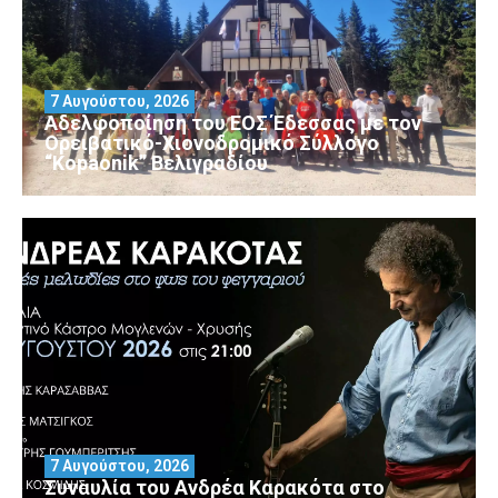
7 Αυγούστου, 2026
Αδελφοποίηση του ΕΟΣ Έδεσσας με τον
Ορειβατικό-Χιονοδρομικό Σύλλογο
“Kopaonik” Βελιγραδίου
7 Αυγούστου, 2026
Συναυλία του Ανδρέα Καρακότα στο