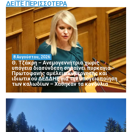
ΔΕΊΤΕ ΠΕΡΙΣΣΌΤΕΡΑ
8 Αυγούστου, 2026
Θ. Τζάκρη – Ανεμογεννήτρια χωρίς
υπόγεια διασύνδεση σημαίνει πυρκαγιά –
Πρωτοφανής αμέλεια κυβέρνησης και
ιδιωτικού ΔΕΔΔΗΕ για την υπογειοποίηση
των καλωδίων – Χάθηκαν τα κονδύλια