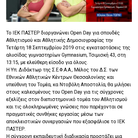
Το ΙΕΚ ΠΑΣΤΕΡ διοργανώνει Open Day για σπουδές
Αθλητισμού και Αθλητικής Δημοσιογραφίας την
Τετάρτη 18 Σεπτεμβρίου 2019 στις εγκαταστάσεις της
αλυσίδας γυμναστηρίων Gymnasium, Τσιμισκή 43, στη
13:15, με ελεύθερη είσοδο για όλους.
Η Υπ. Διδάκτωρ της Σ.Ε.Φ.Α.Α., Μέλος του Δ.Σ. των
Εθνικών Αθλητικών Κέντρων Θεσσαλονίκης και
υπεύθυνη του Τομέα, κα Ντοβόλη Αποστολία, θα μιλήσει
στους καλεσμένους του Open Day για τις σύγχρονες
εξελίξεις στον διεπιστημονικό τομέα του Αθλητισμού
και τις ολοκληρωμένες γνώσεις που παρέχονται σε
πραγματικές συνθήκες εργασίας μέσω των
αποκλειστικών συνεργασιών που εξασφάλισε το ΙΕΚ
ΠΑΣΤΕΡ.
Η σύγχρονη εκπαιδευτική διαδικασία προστάζει μια