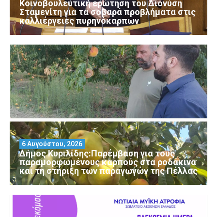
Κοινοβουλευτική ερώτηση του Διονύση
Σταμενίτη για τα σοβαρά προβλήματα στις
καλλιέργειες πυρηνόκαρπων
6 Αυγούστου, 2026
Δήμος Κυριλίδης:Παρέμβαση για τους
παραμορφωμένους καρπούς στα ροδάκινα
και τη στήριξη των παραγωγών της Πέλλας