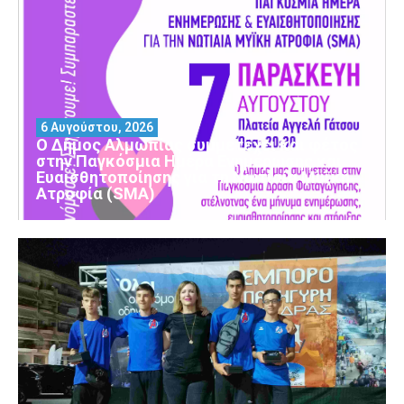
6 Αυγούστου, 2026
Ο Δήμος Αλμωπίας συμμετέχει και φέτος
στην Παγκόσμια Ημέρα Ενημέρωσης και
Ευαισθητοποίησης για τη Νωτιαία Μυϊκή
Ατροφία (SMA)