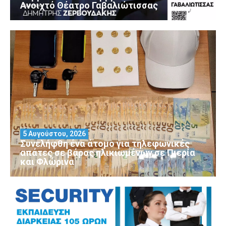
Ανοιχτό Θέατρο Γαβαλιώτισσας
5 Αυγούστου, 2026
Συνελήφθη ένα άτομο για τηλεφωνικές
απάτες σε βάρος ηλικιωμένων σε Πιερία
και Φλώρινα