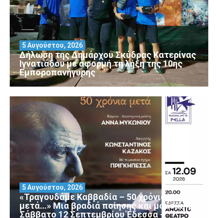
5 Αυγούστου, 2026
Δήλωση της Δημάρχου Σκύδρας Κατερίνας
Ιγνατιάδου με αφορμή τη λήξη της 10ης
Εμποροπανήγυρης
5 Αυγούστου, 2026
«Τραγουδάμε Καββαδία – 50 χρόνια
μετά…» Μια βραδιά ποίησης και μουσικής
Σάββατο 12 Σεπτεμβρίου Έδεσσα –