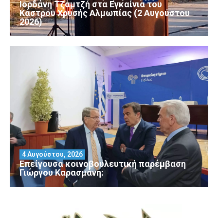
Ιορδάνη Τζαμτζή στα Εγκαίνια του
Κάστρου Χρυσής Αλμωπίας (2 Αυγούστου
2026)
4 Αυγούστου, 2026
Επείγουσα κοινοβουλευτική παρέμβαση
Γιώργου Καρασμάνη: