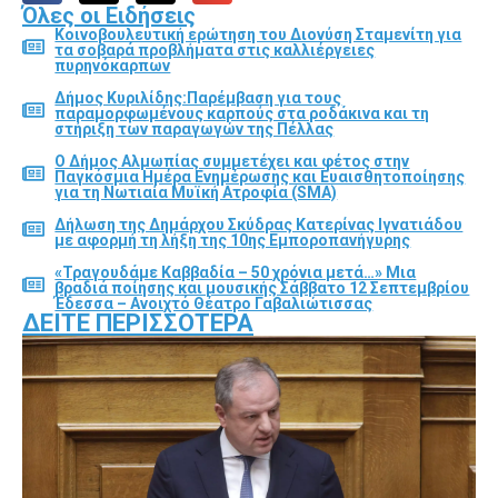
Όλες οι Ειδήσεις
Κοινοβουλευτική ερώτηση του Διονύση Σταμενίτη για
τα σοβαρά προβλήματα στις καλλιέργειες
πυρηνόκαρπων
Δήμος Κυριλίδης:Παρέμβαση για τους
παραμορφωμένους καρπούς στα ροδάκινα και τη
στήριξη των παραγωγών της Πέλλας
Ο Δήμος Αλμωπίας συμμετέχει και φέτος στην
Παγκόσμια Ημέρα Ενημέρωσης και Ευαισθητοποίησης
για τη Νωτιαία Μυϊκή Ατροφία (SMA)
Δήλωση της Δημάρχου Σκύδρας Κατερίνας Ιγνατιάδου
με αφορμή τη λήξη της 10ης Εμποροπανήγυρης
«Τραγουδάμε Καββαδία – 50 χρόνια μετά…» Μια
βραδιά ποίησης και μουσικής Σάββατο 12 Σεπτεμβρίου
Έδεσσα – Ανοιχτό Θέατρο Γαβαλιώτισσας
ΔΕΊΤΕ ΠΕΡΙΣΣΌΤΕΡΑ