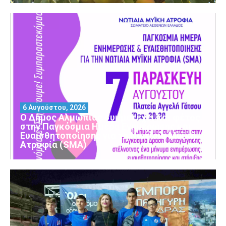
6 Αυγούστου, 2026
Ο Δήμος Αλμωπίας συμμετέχει και φέτος
στην Παγκόσμια Ημέρα Ενημέρωσης και
Ευαισθητοποίησης για τη Νωτιαία Μυϊκή
Ατροφία (SMA)