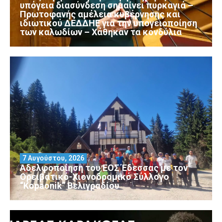
υπόγεια διασύνδεση σημαίνει πυρκαγιά –
Πρωτοφανής αμέλεια κυβέρνησης και
ιδιωτικού ΔΕΔΔΗΕ για την υπογειοποίηση
των καλωδίων – Χάθηκαν τα κονδύλια
7 Αυγούστου, 2026
Αδελφοποίηση του ΕΟΣ Έδεσσας με τον
Ορειβατικό-Χιονοδρομικό Σύλλογο
“Kopaonik” Βελιγραδίου