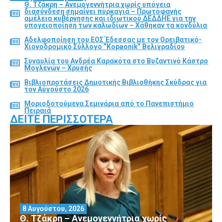
Θ. Τζάκρη – Ανεμογεννήτρια χωρίς υπόγεια
διασύνδεση σημαίνει πυρκαγιά – Πρωτοφανής
αμέλεια κυβέρνησης και ιδιωτικού ΔΕΔΔΗΕ για την
υπογειοποίηση των καλωδίων – Χάθηκαν τα κονδύλια
Αδελφοποίηση του ΕΟΣ Έδεσσας με τον Ορειβατικό-
Χιονοδρομικό Σύλλογο “Kopaonik” Βελιγραδίου
Συναυλία του Ανδρέα Καρακότα στο Βυζαντινό Κάστρο
Μογλενών – Χρυσής
Βιβλιοπροτάσεις Δημοτικής Βιβλιοθήκης Σκύδρας για
τον Αύγούστο 2026
Μοριοδοτούμενα Σεμινάρια από το Πανεπιστήμιο
Πειραιά
ΔΕΊΤΕ ΠΕΡΙΣΣΌΤΕΡΑ
8 Αυγούστου, 2026
Θ. Τζάκρη – Ανεμογεννήτρια χωρίς