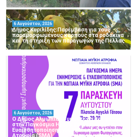
6 Αυγούστου, 2026
Δήμος Κυριλίδης:Παρέμβαση για τους
παραμορφωμένους καρπούς στα ροδάκινα
και τη στήριξη των παραγωγών της Πέλλας
6 Αυγούστου, 2026
Ο Δήμος Αλμωπίας συμμετέχει και φέτος
στην Παγκόσμια Ημέρα Ενημέρωσης και
Ευαισθητοποίησης για τη Νωτιαία Μυϊκή
Ατροφία (SMA)