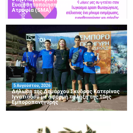
Ευαισθητοποίησης για τη Νωτιαία Μυϊκή
Ατροφία (SMA)
5 Αυγούστου, 2026
Δήλωση της Δημάρχου Σκύδρας Κατερίνας
Ιγνατιάδου με αφορμή τη λήξη της 10ης
Εμποροπανήγυρης