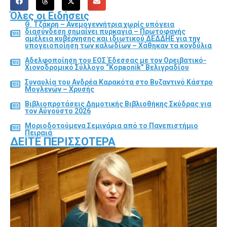
Όλες οι Ειδήσεις
Θ. Τζάκρη – Ανεμογεννήτρια χωρίς υπόγεια
διασύνδεση σημαίνει πυρκαγιά – Πρωτοφανής
αμέλεια κυβέρνησης και ιδιωτικού ΔΕΔΔΗΕ για την
υπογειοποίηση των καλωδίων – Χάθηκαν τα κονδύλια
Αδελφοποίηση του ΕΟΣ Έδεσσας με τον Ορειβατικό-
Χιονοδρομικό Σύλλογο “Kopaonik” Βελιγραδίου
Συναυλία του Ανδρέα Καρακότα στο Βυζαντινό Κάστρο
Μογλενών – Χρυσής
Βιβλιοπροτάσεις Δημοτικής Βιβλιοθήκης Σκύδρας για
τον Αύγούστο 2026
Μοριοδοτούμενα Σεμινάρια από το Πανεπιστήμιο
Πειραιά
ΔΕΊΤΕ ΠΕΡΙΣΣΌΤΕΡΑ