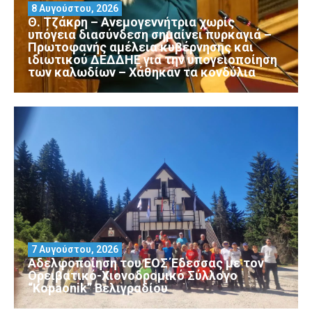
8 Αυγούστου, 2026
Θ. Τζάκρη – Ανεμογεννήτρια χωρίς
υπόγεια διασύνδεση σημαίνει πυρκαγιά –
Πρωτοφανής αμέλεια κυβέρνησης και
ιδιωτικού ΔΕΔΔΗΕ για την υπογειοποίηση
των καλωδίων – Χάθηκαν τα κονδύλια
7 Αυγούστου, 2026
Αδελφοποίηση του ΕΟΣ Έδεσσας με τον
Ορειβατικό-Χιονοδρομικό Σύλλογο
“Kopaonik” Βελιγραδίου