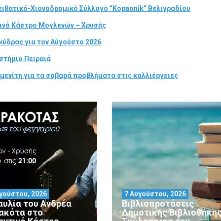
ιβατικό-Χιονοδρομικό Σύλλογο “Kopaonik” Βελιγραδίου
τινό Κάστρο Μογλενών – Χρυσής
κύδρας για τον Αύγούστο 2026
στήμιο Πειραιά
μενίτη για τα σοβαρά προβλήματα στις καλλιέργειες
γούστου, 2026
7 Αυγούστου, 2026
αυλία του Ανδρέα
Βιβλιοπροτάσεις
ακότα στο
Δημοτικής Βιβλιοθήκη