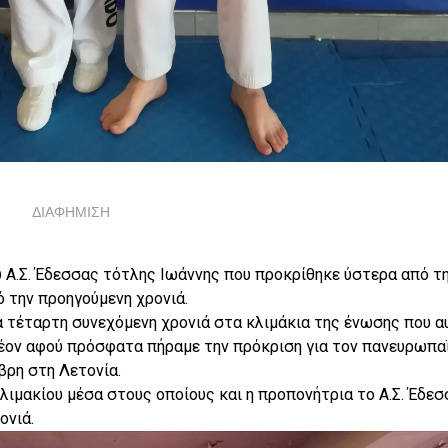
ΔΙΑΦΗΜΙΣΗ
υ Α.Σ. Έδεσσας τότλης Ιωάννης που προκρίθηκε ύστερα από τ
 την προηγούμενη χρονιά.
ια τέταρτη συνεχόμενη χρονιά στα κλιμάκια της ένωσης που α
πλέον αφού πρόσφατα πήραμε την πρόκριση για τον πανευρωπα
βρη στη Λετονία.
λιμακίου μέσα στους οποίους και η προπονήτρια το Α.Σ. Έδε
ονιά.