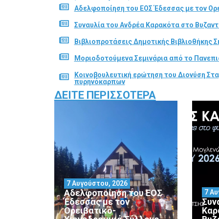
Αδελφοποίηση του ΕΟΣ Έδεσσας με τον Ορε
Συναυλία του Ανδρέα Καρακότα στο Βυζαν
Βιβλιοπροτάσεις Δημοτικής Βιβλιοθήκης Σ
Μοριοδοτούμενα Σεμινάρια από το Πανεπι
Κοινοβουλευτική ερώτηση του Διονύση Στα
πυρηνόκαρπων
ΔΕΊΤΕ ΠΕΡΙΣΣΌΤΕΡΑ
7 Αυγούστου, 2026
Αδελφοποίηση του ΕΟΣ
7 Αυ
Έδεσσας με τον
Συν
Ορειβατικό-
Καρ