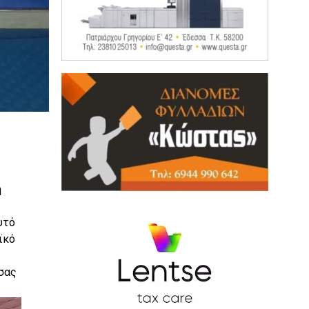
η
υτό
ϊκό
σσας