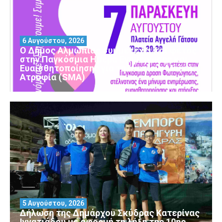
6 Αυγούστου, 2026
Ο Δήμος Αλμωπίας συμμετέχει και φέτος
στην Παγκόσμια Ημέρα Ενημέρωσης και
Ευαισθητοποίησης για τη Νωτιαία Μυϊκή
Ατροφία (SMA)
5 Αυγούστου, 2026
Δήλωση της Δημάρχου Σκύδρας Κατερίνας
Ιγνατιάδου με αφορμή τη λήξη της 10ης