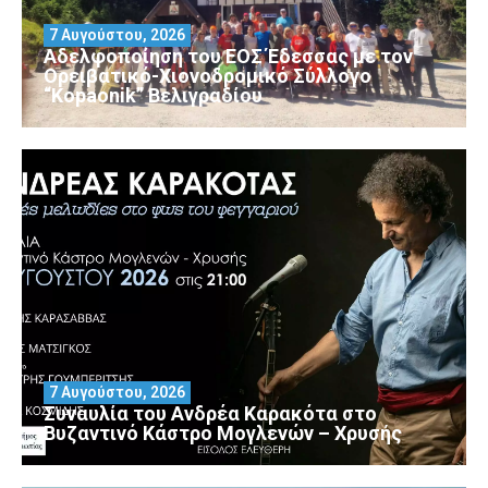
7 Αυγούστου, 2026
Αδελφοποίηση του ΕΟΣ Έδεσσας με τον
Ορειβατικό-Χιονοδρομικό Σύλλογο
“Kopaonik” Βελιγραδίου
7 Αυγούστου, 2026
Συναυλία του Ανδρέα Καρακότα στο
Βυζαντινό Κάστρο Μογλενών – Χρυσής