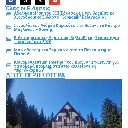
Όλες οι Ειδήσεις
Αδελφοποίηση του ΕΟΣ Έδεσσας με τον Ορειβατικό-
Χιονοδρομικό Σύλλογο “Kopaonik” Βελιγραδίου
Συναυλία του Ανδρέα Καρακότα στο Βυζαντινό Κάστρο
Μογλενών – Χρυσής
Βιβλιοπροτάσεις Δημοτικής Βιβλιοθήκης Σκύδρας για
τον Αύγούστο 2026
Μοριοδοτούμενα Σεμινάρια από το Πανεπιστήμιο
Πειραιά
Κοινοβουλευτική ερώτηση του Διονύση Σταμενίτη για
τα σοβαρά προβλήματα στις καλλιέργειες
πυρηνόκαρπων
ΔΕΊΤΕ ΠΕΡΙΣΣΌΤΕΡΑ