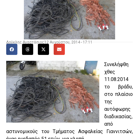
Δούκλης Αναστάσιος
12 Αυγούστου, 2014 - 17:11
Συνελήφθη
χθες
11.08.2014
το βράδυ,
στο πλαίσιο
της
αυτόφωρης
διαδικασίας,
από
αστυνομικούς του Τμήματος Ασφαλείας Γιαννιτσών,
ένας ημεδαπός 51 ετών, για κλοπή.