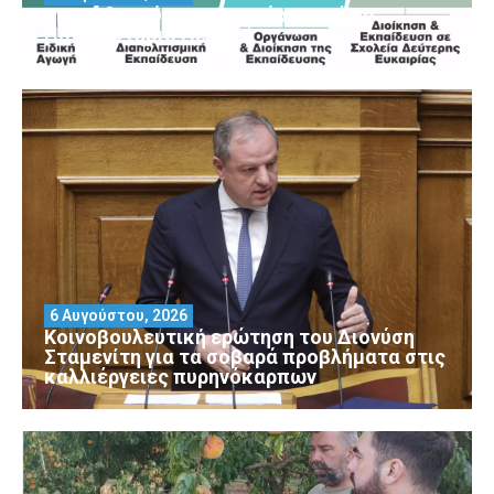
Μοριοδοτούμενα Σεμινάρια από το
Πανεπιστήμιο Πειραιά
6 Αυγούστου, 2026
Κοινοβουλευτική ερώτηση του Διονύση
Σταμενίτη για τα σοβαρά προβλήματα στις
καλλιέργειες πυρηνόκαρπων