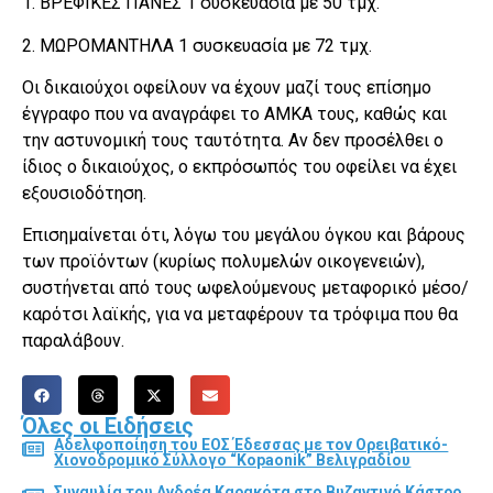
1. ΒΡΕΦΙΚΕΣ ΠΑΝΕΣ 1 συσκευασία με 50 τμχ.
2. ΜΩΡΟΜΑΝΤΗΛΑ 1 συσκευασία με 72 τμχ.
Οι δικαιούχοι οφείλουν να έχουν μαζί τους επίσημο
έγγραφο που να αναγράφει το ΑΜΚΑ τους, καθώς και
την αστυνομική τους ταυτότητα. Αν δεν προσέλθει ο
ίδιος ο δικαιούχος, ο εκπρόσωπός του οφείλει να έχει
εξουσιοδότηση.
Επισημαίνεται ότι, λόγω του μεγάλου όγκου και βάρους
των προϊόντων (κυρίως πολυμελών οικογενειών),
συστήνεται από τους ωφελούμενους μεταφορικό μέσο/
καρότσι λαϊκής, για να μεταφέρουν τα τρόφιμα που θα
παραλάβουν.
Όλες οι Ειδήσεις
Αδελφοποίηση του ΕΟΣ Έδεσσας με τον Ορειβατικό-
Χιονοδρομικό Σύλλογο “Kopaonik” Βελιγραδίου
Συναυλία του Ανδρέα Καρακότα στο Βυζαντινό Κάστρο