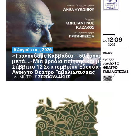
5 Αυγούστου, 2026
«Τραγουδάμε Καββαδία – 50 χρόνια
μετά…» Μια βραδιά ποίησης και μουσικής
Σάββατο 12 Σεπτεμβρίου Έδεσσα –
Ανοιχτό Θέατρο Γαβαλιώτισσας