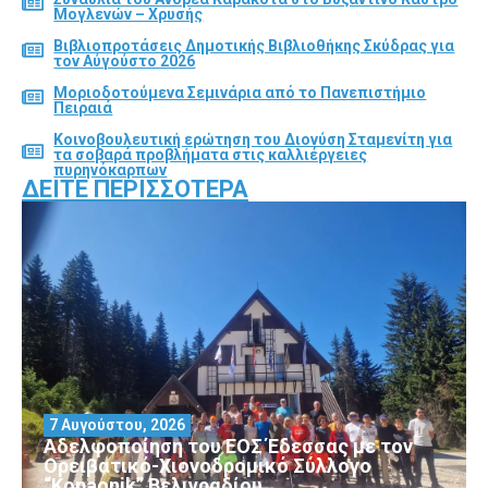
Μογλενών – Χρυσής
Βιβλιοπροτάσεις Δημοτικής Βιβλιοθήκης Σκύδρας για
τον Αύγούστο 2026
Μοριοδοτούμενα Σεμινάρια από το Πανεπιστήμιο
Πειραιά
Κοινοβουλευτική ερώτηση του Διονύση Σταμενίτη για
τα σοβαρά προβλήματα στις καλλιέργειες
πυρηνόκαρπων
ΔΕΊΤΕ ΠΕΡΙΣΣΌΤΕΡΑ
7 Αυγούστου, 2026
Αδελφοποίηση του ΕΟΣ Έδεσσας με τον
Ορειβατικό-Χιονοδρομικό Σύλλογο
“Kopaonik” Βελιγραδίου