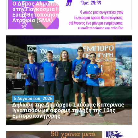
Ο Δήμος Αλμωπίας συμμετέχει και φέτος
στην Παγκόσμια Ημέρα Ενημέρωσης και
Ευαισθητοποίησης για τη Νωτιαία Μυϊκή
Ατροφία (SMA)
5 Αυγούστου, 2026
Δήλωση της Δημάρχου Σκύδρας Κατερίνας
Ιγνατιάδου με αφορμή τη λήξη της 10ης
Εμποροπανήγυρης