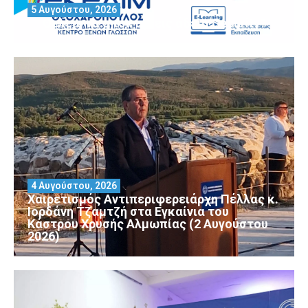
5 Αυγούστου, 2026
Θέλεις να αποκτήσεις άδεια Security?
4 Αυγούστου, 2026
Χαιρετισμός Αντιπεριφερειάρχη Πέλλας κ.
Ιορδάνη Τζαμτζή στα Εγκαίνια του
Κάστρου Χρυσής Αλμωπίας (2 Αυγούστου
2026)