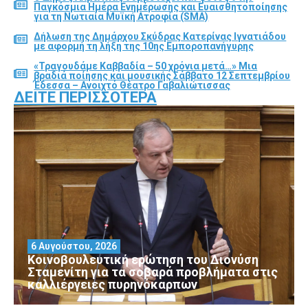
Παγκόσμια Ημέρα Ενημέρωσης και Ευαισθητοποίησης
για τη Νωτιαία Μυϊκή Ατροφία (SMA)
Δήλωση της Δημάρχου Σκύδρας Κατερίνας Ιγνατιάδου
με αφορμή τη λήξη της 10ης Εμποροπανήγυρης
«Τραγουδάμε Καββαδία – 50 χρόνια μετά…» Μια
βραδιά ποίησης και μουσικής Σάββατο 12 Σεπτεμβρίου
Έδεσσα – Ανοιχτό Θέατρο Γαβαλιώτισσας
ΔΕΊΤΕ ΠΕΡΙΣΣΌΤΕΡΑ
6 Αυγούστου, 2026
Κοινοβουλευτική ερώτηση του Διονύση
Σταμενίτη για τα σοβαρά προβλήματα στις
καλλιέργειες πυρηνόκαρπων