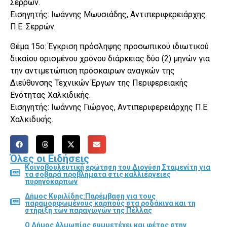
Σερρών.
Εισηγητής: Ιωάννης Μωυσιάδης, Αντιπεριφερειάρχης
Π.Ε. Σερρών.
Θέμα 15ο: Έγκριση πρόσληψης προσωπικού ιδιωτικού
δικαίου ορισμένου χρόνου διάρκειας δύο (2) μηνών για
την αντιμετώπιση πρόσκαιρων αναγκών της
Διεύθυνσης Τεχνικών Έργων της Περιφερειακής
Ενότητας Χαλκιδικής.
Εισηγητής: Ιωάννης Γιώργος, Αντιπεριφερειάρχης Π.Ε.
Χαλκιδικής.
Όλες οι Ειδήσεις
Κοινοβουλευτική ερώτηση του Διονύση Σταμενίτη για
τα σοβαρά προβλήματα στις καλλιέργειες
πυρηνόκαρπων
Δήμος Κυριλίδης:Παρέμβαση για τους
παραμορφωμένους καρπούς στα ροδάκινα και τη
στήριξη των παραγωγών της Πέλλας
Ο Δήμος Αλμωπίας συμμετέχει και φέτος στην