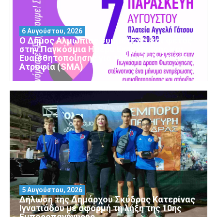
6 Αυγούστου, 2026
Ο Δήμος Αλμωπίας συμμετέχει και φέτος
στην Παγκόσμια Ημέρα Ενημέρωσης και
Ευαισθητοποίησης για τη Νωτιαία Μυϊκή
Ατροφία (SMA)
5 Αυγούστου, 2026
Δήλωση της Δημάρχου Σκύδρας Κατερίνας
Ιγνατιάδου με αφορμή τη λήξη της 10ης
Εμποροπανήγυρης