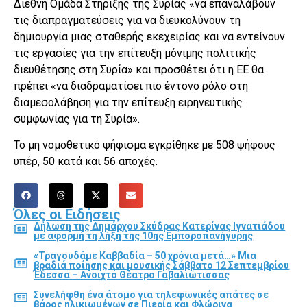
Διεθνή Ομάδα Στήριξης της Συρίας «να επαναλάβουν
τις διαπραγματεύσεις για να διευκολύνουν τη
δημιουργία μιας σταθερής εκεχειρίας και να εντείνουν
τις εργασίες για την επίτευξη μόνιμης πολιτικής
διευθέτησης στη Συρία» και προσθέτει ότι η ΕΕ θα
πρέπει «να διαδραματίσει πιο έντονο ρόλο στη
διαμεσολάβηση για την επίτευξη ειρηνευτικής
συμφωνίας για τη Συρία».
Το μη νομοθετικό ψήφισμα εγκρίθηκε με 508 ψήφους
υπέρ, 50 κατά και 56 αποχές.
Όλες οι Ειδήσεις
Δήλωση της Δημάρχου Σκύδρας Κατερίνας Ιγνατιάδου
με αφορμή τη λήξη της 10ης Εμποροπανήγυρης
«Τραγουδάμε Καββαδία – 50 χρόνια μετά…» Μια
βραδιά ποίησης και μουσικής Σάββατο 12 Σεπτεμβρίου
Έδεσσα – Ανοιχτό Θέατρο Γαβαλιώτισσας
Συνελήφθη ένα άτομο για τηλεφωνικές απάτες σε
βάρος ηλικιωμένων σε Πιερία και Φλώρινα