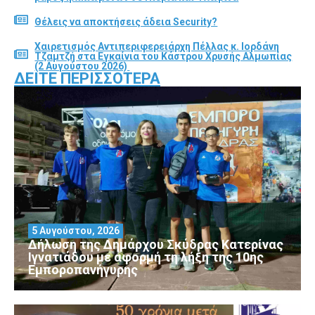
Θέλεις να αποκτήσεις άδεια Security?
Χαιρετισμός Αντιπεριφερειάρχη Πέλλας κ. Ιορδάνη
Τζαμτζή στα Εγκαίνια του Κάστρου Χρυσής Αλμωπίας
(2 Αυγούστου 2026)
ΔΕΊΤΕ ΠΕΡΙΣΣΌΤΕΡΑ
5 Αυγούστου, 2026
Δήλωση της Δημάρχου Σκύδρας Κατερίνας
Ιγνατιάδου με αφορμή τη λήξη της 10ης
Εμποροπανήγυρης