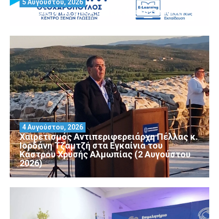
5 Αυγούστου, 2026
Θέλεις να αποκτήσεις άδεια Security?
4 Αυγούστου, 2026
Χαιρετισμός Αντιπεριφερειάρχη Πέλλας κ.
Ιορδάνη Τζαμτζή στα Εγκαίνια του
Κάστρου Χρυσής Αλμωπίας (2 Αυγούστου
2026)