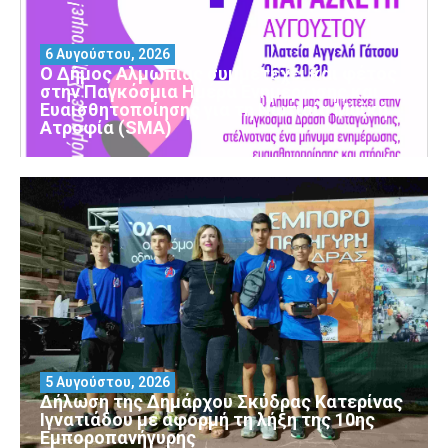
6 Αυγούστου, 2026
Ο Δήμος Αλμωπίας συμμετέχει και φέτος
στην Παγκόσμια Ημέρα Ενημέρωσης και
Ευαισθητοποίησης για τη Νωτιαία Μυϊκή
Ατροφία (SMA)
5 Αυγούστου, 2026
Δήλωση της Δημάρχου Σκύδρας Κατερίνας
Ιγνατιάδου με αφορμή τη λήξη της 10ης
Εμποροπανήγυρης