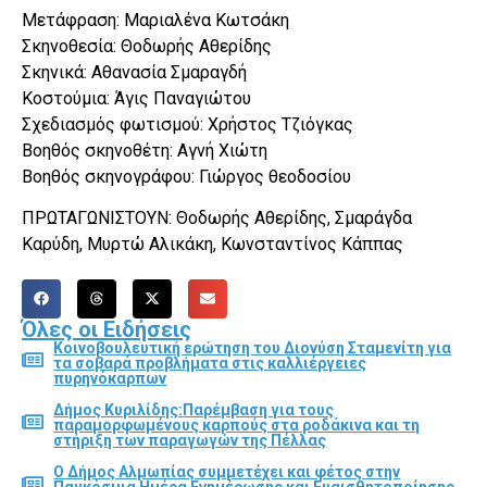
Μετάφραση: Μαριαλένα Κωτσάκη
Σκηνοθεσία: Θοδωρής Αθερίδης
Σκηνικά: Αθανασία Σμαραγδή
Κοστούμια: Άγις Παναγιώτου
Σχεδιασμός φωτισμού: Χρήστος Τζιόγκας
Βοηθός σκηνοθέτη: Αγνή Χιώτη
Βοηθός σκηνογράφου: Γιώργος θεοδοσίου
ΠΡΩΤΑΓΩΝΙΣΤΟΥΝ: Θοδωρής Αθερίδης, Σμαράγδα
Καρύδη, Μυρτώ Αλικάκη, Κωνσταντίνος Κάππας
Όλες οι Ειδήσεις
Κοινοβουλευτική ερώτηση του Διονύση Σταμενίτη για
τα σοβαρά προβλήματα στις καλλιέργειες
πυρηνόκαρπων
Δήμος Κυριλίδης:Παρέμβαση για τους
παραμορφωμένους καρπούς στα ροδάκινα και τη
στήριξη των παραγωγών της Πέλλας
Ο Δήμος Αλμωπίας συμμετέχει και φέτος στην
Παγκόσμια Ημέρα Ενημέρωσης και Ευαισθητοποίησης