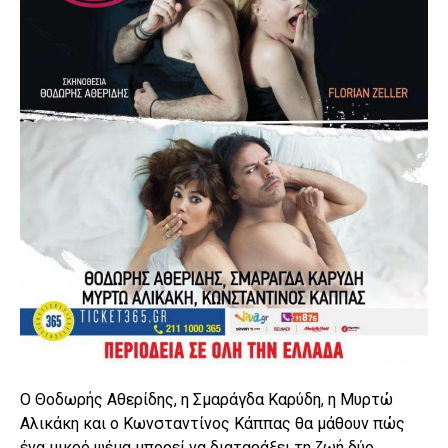
Ο Θοδωρής Αθερίδης, η Σμαράγδα Καρύδη, η Μυρτώ
Αλικάκη και o Κωνσταντίνος Κάππας θα μάθουν πώς
ένα μικρό ψέμα μπορεί να διαταράξει τη ζωή δύο