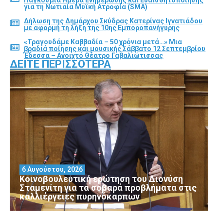
για τη Νωτιαία Μυϊκή Ατροφία (SMA)
Δήλωση της Δημάρχου Σκύδρας Κατερίνας Ιγνατιάδου
με αφορμή τη λήξη της 10ης Εμποροπανήγυρης
«Τραγουδάμε Καββαδία – 50 χρόνια μετά…» Μια
βραδιά ποίησης και μουσικής Σάββατο 12 Σεπτεμβρίου
Έδεσσα – Ανοιχτό Θέατρο Γαβαλιώτισσας
ΔΕΊΤΕ ΠΕΡΙΣΣΌΤΕΡΑ
6 Αυγούστου, 2026
Κοινοβουλευτική ερώτηση του Διονύση
Σταμενίτη για τα σοβαρά προβλήματα στις
καλλιέργειες πυρηνόκαρπων