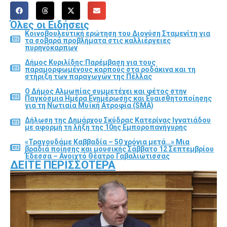
Όλες οι Ειδήσεις
Κοινοβουλευτική ερώτηση του Διονύση Σταμενίτη για
τα σοβαρά προβλήματα στις καλλιέργειες
πυρηνόκαρπων
Δήμος Κυριλίδης:Παρέμβαση για τους
παραμορφωμένους καρπούς στα ροδάκινα και τη
στήριξη των παραγωγών της Πέλλας
Ο Δήμος Αλμωπίας συμμετέχει και φέτος στην
Παγκόσμια Ημέρα Ενημέρωσης και Ευαισθητοποίησης
για τη Νωτιαία Μυϊκή Ατροφία (SMA)
Δήλωση της Δημάρχου Σκύδρας Κατερίνας Ιγνατιάδου
με αφορμή τη λήξη της 10ης Εμποροπανήγυρης
«Τραγουδάμε Καββαδία – 50 χρόνια μετά…» Μια
βραδιά ποίησης και μουσικής Σάββατο 12 Σεπτεμβρίου
Έδεσσα – Ανοιχτό Θέατρο Γαβαλιώτισσας
ΔΕΊΤΕ ΠΕΡΙΣΣΌΤΕΡΑ