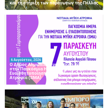
και τη στήριξη των παραγωγών της Πέλλας
6 Αυγούστου, 2026
Ο Δήμος Αλμωπίας συμμετέχει και φέτος
στην Παγκόσμια Ημέρα Ενημέρωσης και
Ευαισθητοποίησης για τη Νωτιαία Μυϊκή
Ατροφία (SMA)