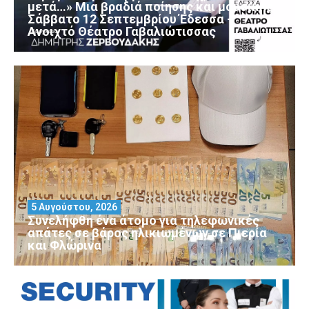
μετά…» Μια βραδιά ποίησης και μουσικής
Σάββατο 12 Σεπτεμβρίου Έδεσσα –
Ανοιχτό Θέατρο Γαβαλιώτισσας
5 Αυγούστου, 2026
Συνελήφθη ένα άτομο για τηλεφωνικές
απάτες σε βάρος ηλικιωμένων σε Πιερία
και Φλώρινα