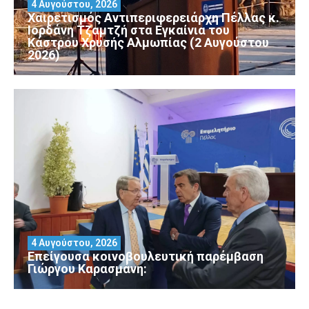
4 Αυγούστου, 2026
Χαιρετισμός Αντιπεριφερειάρχη Πέλλας κ.
Ιορδάνη Τζαμτζή στα Εγκαίνια του
Κάστρου Χρυσής Αλμωπίας (2 Αυγούστου
2026)
4 Αυγούστου, 2026
Επείγουσα κοινοβουλευτική παρέμβαση
Γιώργου Καρασμάνη: