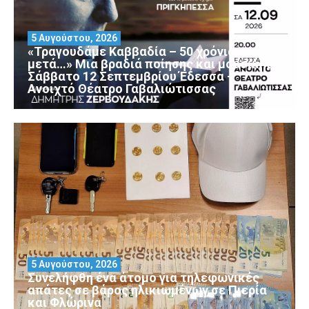
5 Αυγούστου, 2026
«Τραγουδάμε Καββαδία – 50 χρόνια
μετά…» Μια βραδιά ποίησης και μουσικής
Σάββατο 12 Σεπτεμβρίου Έδεσσα –
Ανοιχτό Θέατρο Γαβαλιώτισσας
5 Αυγούστου, 2026
Συνελήφθη ένα άτομο για τηλεφωνικές
απάτες σε βάρος ηλικιωμένων σε Πιερία
και Φλώρινα