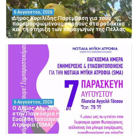
6 Αυγούστου, 2026
Δήμος Κυριλίδης:Παρέμβαση για τους
παραμορφωμένους καρπούς στα ροδάκινα
και τη στήριξη των παραγωγών της Πέλλας
6 Αυγούστου, 2026
Ο Δήμος Αλμωπίας συμμετέχει και φέτος
στην Παγκόσμια Ημέρα Ενημέρωσης και
Ευαισθητοποίησης για τη Νωτιαία Μυϊκή
Ατροφία (SMA)