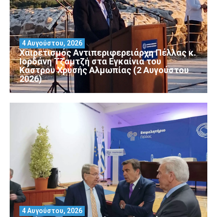
4 Αυγούστου, 2026
Χαιρετισμός Αντιπεριφερειάρχη Πέλλας κ.
Ιορδάνη Τζαμτζή στα Εγκαίνια του
Κάστρου Χρυσής Αλμωπίας (2 Αυγούστου
2026)
4 Αυγούστου, 2026