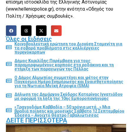
επίσημη ιστοσελίδα της Ελληνικής Αστυνομίας
(www.hellenicpolice.gr), στην ενότητα «Οδηγός του
Πολίτη / Χρήσιμες συμβουλές».
Όλες οι Ειδήσεις
Κοινοβουλευτική ερώτηση του Διονύση Σταμενίτη για
τα σοβαρά προβλήματα στις καλλιέργειες
πυρηνόκαρπων
Δήμος Κυριλίδης:Παρέμβαση για τους
παραμορφωμένους καρπούς στα ροδάκινα και τη
στήριξη των παραγωγών της Πέλλας
Ο Δήμος Αλμωπίας συμμετέχει και φέτος στην
Παγκόσμια Ημέρα Ενημέρωσης και Ευαισθητοποίησης
για τη Νωτιαία Μυϊκή Ατροφία (SMA)
Δήλωση της Δημάρχου Σκύδρας Κατερίνας Ιγνατιάδου
με αφορμή τη λήξη της 10ης Εμποροπανήγυρης
«Τραγουδάμε Καββαδία – 50 χρόνια μετά…» Μια
βραδιά ποίησης και μουσικής Σάββατο 12 Σεπτεμβρίου
Έδεσσα – Ανοιχτό Θέατρο Γαβαλιώτισσας
ΔΕΊΤΕ ΠΕΡΙΣΣΌΤΕΡΑ