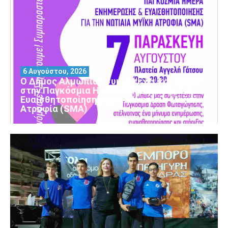
6 Αυγούστου, 2026
Ο Δήμος Αλμωπίας συμμετέχει και φέτος
στην Παγκόσμια Ημέρα Ενημέρωσης και
Ευαισθητοποίησης για τη Νωτιαία Μυϊκή
Ατροφία (SMA)