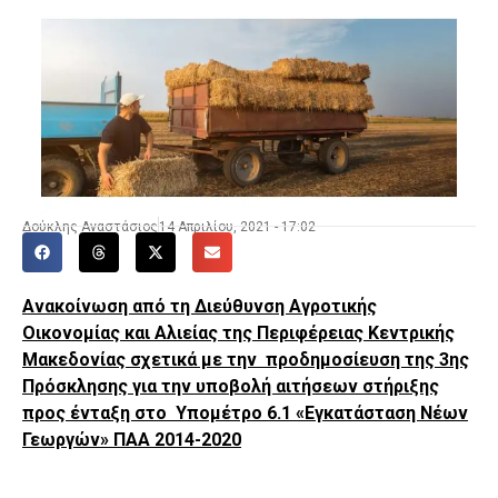
Δούκλης Αναστάσιος
14 Απριλίου, 2021 - 17:02
Ανακοίνωση από τη Διεύθυνση Αγροτικής
Οικονομίας και Αλιείας της Περιφέρειας Κεντρικής
Μακεδονίας σχετικά με την προδημοσίευση της 3ης
Πρόσκλησης για την υποβολή αιτήσεων στήριξης
προς ένταξη στο Υπομέτρο 6.1 «Εγκατάσταση Νέων
Γεωργών» ΠΑΑ 2014-2020