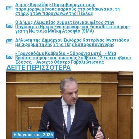
Δήμος Κυριλίδης:Παρέμβαση για τους
παραμορφωμένους καρπούς στα ροδάκινα και τη
στήριξη των παραγωγών της Πέλλας
Ο Δήμος Αλμωπίας συμμετέχει και φέτος στην
Παγκόσμια Ημέρα Ενημέρωσης και Ευαισθητοποίησης
για τη Νωτιαία Μυϊκή Ατροφία (SMA)
Δήλωση της Δημάρχου Σκύδρας Κατερίνας Ιγνατιάδου
με αφορμή τη λήξη της 10ης Εμποροπανήγυρης
«Τραγουδάμε Καββαδία – 50 χρόνια μετά…» Μια
βραδιά ποίησης και μουσικής Σάββατο 12 Σεπτεμβρίου
Έδεσσα – Ανοιχτό Θέατρο Γαβαλιώτισσας
ΔΕΊΤΕ ΠΕΡΙΣΣΌΤΕΡΑ
6 Αυγούστου, 2026