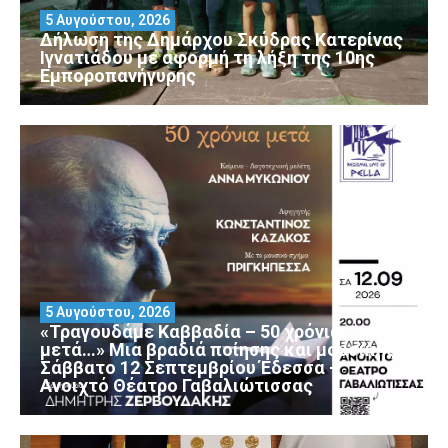
5 Αυγούστου, 2026
Δήλωση της Δημάρχου Σκύδρας Κατερίνας
Ιγνατιάδου με αφορμή τη λήξη της 10ης
Εμποροπανήγυρης
5 Αυγούστου, 2026
«Τραγουδάμε Καββαδία – 50 χρόνια
μετά…» Μια βραδιά ποίησης και μουσικής
Σάββατο 12 Σεπτεμβρίου Έδεσσα –
Ανοιχτό Θέατρο Γαβαλιώτισσας