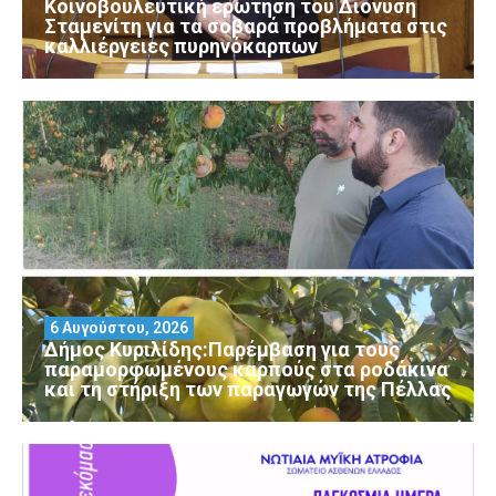
Κοινοβουλευτική ερώτηση του Διονύση
Σταμενίτη για τα σοβαρά προβλήματα στις
καλλιέργειες πυρηνόκαρπων
6 Αυγούστου, 2026
Δήμος Κυριλίδης:Παρέμβαση για τους
παραμορφωμένους καρπούς στα ροδάκινα
και τη στήριξη των παραγωγών της Πέλλας