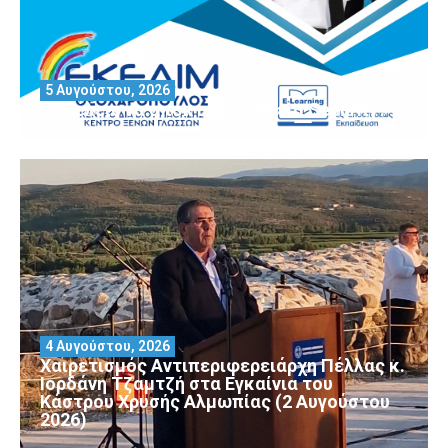
5 Αυγούστου, 2026
Θέλεις να αποκτήσεις άδεια Security?
4 Αυγούστου, 2026
Χαιρετισμός Αντιπεριφερειάρχη Πέλλας κ.
Ιορδάνη Τζαμτζή στα Εγκαίνια του
Κάστρου Χρυσής Αλμωπίας (2 Αυγούστου
2026)