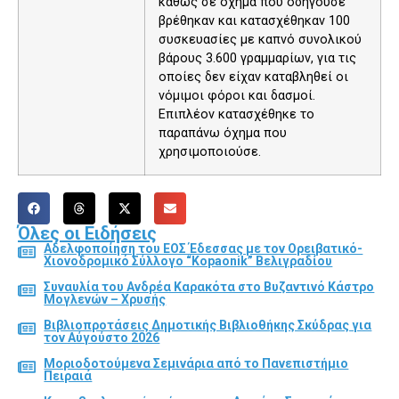
καθώς σε όχημα που οδηγούσε
βρέθηκαν και κατασχέθηκαν 100
συσκευασίες με καπνό συνολικού
βάρους 3.600 γραμμαρίων, για τις
οποίες δεν είχαν καταβληθεί οι
νόμιμοι φόροι και δασμοί.
Επιπλέον κατασχέθηκε το
παραπάνω όχημα που
χρησιμοποιούσε.
Όλες οι Ειδήσεις
Αδελφοποίηση του ΕΟΣ Έδεσσας με τον Ορειβατικό-
Χιονοδρομικό Σύλλογο “Kopaonik” Βελιγραδίου
Συναυλία του Ανδρέα Καρακότα στο Βυζαντινό Κάστρο
Μογλενών – Χρυσής
Βιβλιοπροτάσεις Δημοτικής Βιβλιοθήκης Σκύδρας για
τον Αύγούστο 2026
Μοριοδοτούμενα Σεμινάρια από το Πανεπιστήμιο
Πειραιά