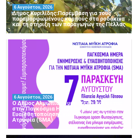
6 Αυγούστου, 2026
Δήμος Κυριλίδης:Παρέμβαση για τους
παραμορφωμένους καρπούς στα ροδάκινα
και τη στήριξη των παραγωγών της Πέλλας
6 Αυγούστου, 2026
Ο Δήμος Αλμωπίας συμμετέχει και φέτος
στην Παγκόσμια Ημέρα Ενημέρωσης και
Ευαισθητοποίησης για τη Νωτιαία Μυϊκή
Ατροφία (SMA)