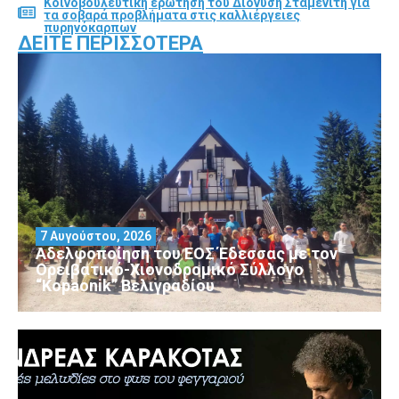
Κοινοβουλευτική ερώτηση του Διονύση Σταμενίτη για
τα σοβαρά προβλήματα στις καλλιέργειες
πυρηνόκαρπων
ΔΕΊΤΕ ΠΕΡΙΣΣΌΤΕΡΑ
7 Αυγούστου, 2026
Αδελφοποίηση του ΕΟΣ Έδεσσας με τον
Ορειβατικό-Χιονοδρομικό Σύλλογο
“Kopaonik” Βελιγραδίου