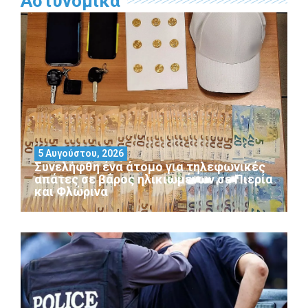
Αστυνομικά
5 Αυγούστου, 2026
Συνελήφθη ένα άτομο για τηλεφωνικές
απάτες σε βάρος ηλικιωμένων σε Πιερία
και Φλώρινα