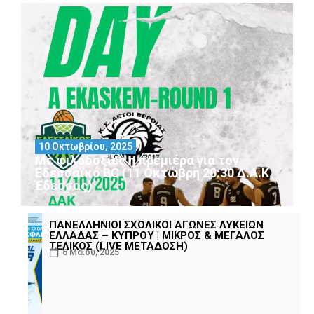
10 Οκτωβρίου, 2025
Με φιλοδοξίες η πρεμιέρα για τον
Εδεσσαϊκό BC (11 Οκτώβρη 20:30 Δ.Α.Κ.
Έδεσσας)
ΠΑΝΕΛΛΗΝΙΟΙ ΣΧΟΛΙΚΟΙ ΑΓΩΝΕΣ ΛΥΚΕΙΩΝ
ΕΛΛΑΔΑΣ – ΚΥΠΡΟΥ | ΜΙΚΡΟΣ & ΜΕΓΑΛΟΣ
ΤΕΛΙΚΟΣ (LIVE ΜΕΤΑΔΟΣΗ)
6 Μαΐου, 2025