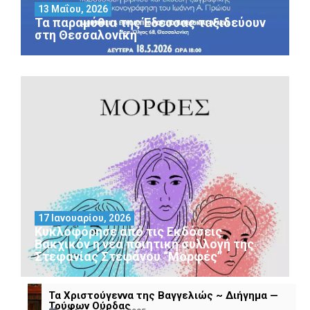
13 Μαΐου, 2026
Τα παραμύθια της Έδεσσας ταξιδεύουν
στη Θεσσαλονίκη
17 Ιανουαρίου, 2026
Κυκλοφόρησε από τις Εκδόσεις
Βακχικόν η νέα ποιητική συλλογή της
Στεφανίας Στεφάνου “Μορφές”
Τα Χριστούγεννα της Βαγγελιώς ~ Διήγημα —
Τρύφων Ούρδας