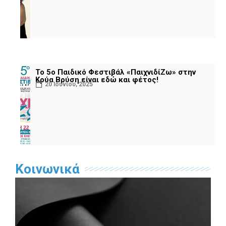
Το 5ο Παιδικό Φεστιβάλ «ΠαιχνιδίΖω» στην
Κρύα Βρύση είναι εδώ και φέτος!
20 Ιουνίου, 2025
Κοινωνικά