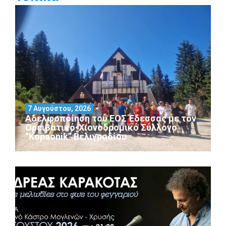
7 Αυγούστου, 2026
Αδελφοποίηση του ΕΟΣ Έδεσσας με τον
Ορειβατικό-Χιονοδρομικό Σύλλογο
“Kopaonik” Βελιγραδίου