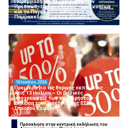
Παρέμβαση για τη Συμφωνία των
Πρεσπών, τις προκλήσεις των Σκοπίων
και το Παγκόσμιο Αντάμωμα
Παμμακεδονικών στη Φλώρινα
10 Ιουλίου, 2026
Πρεμιέρα για τις θερινές εκπτώσεις
στις 13 Ιουλίου ~ Οι βασικές
υποχρεώσεις των επιχειρήσεων –
Δήλωση του Προέδρου της ΕΣΕΕ
Σταύρου Καφούνη
Πρόσκληση στην κεντρική εκδήλωση του