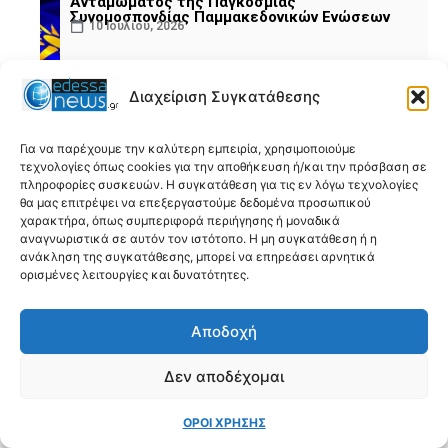
Ανταμώματος της Παγκόσμιας
Συνομοσπονδίας Παμμακεδονικών Ενώσεων
10 Ιουλίου, 2026
Διαχείριση Συγκατάθεσης
Για να παρέχουμε την καλύτερη εμπειρία, χρησιμοποιούμε
τεχνολογίες όπως cookies για την αποθήκευση ή/και την πρόσβαση σε
πληροφορίες συσκευών. Η συγκατάθεση για τις εν λόγω τεχνολογίες
ΕΛΣΤΑΤ: Η Ελλάδα και πάλι πρώτη στον
θα μας επιτρέψει να επεξεργαστούμε δεδομένα προσωπικού
Ευρωπαϊκό Διαγωνισμό στη Στατιστική
χαρακτήρα, όπως συμπεριφορά περιήγησης ή μοναδικά
30 Ιουνίου, 2026
αναγνωριστικά σε αυτόν τον ιστότοπο. Η μη συγκατάθεση ή η
ανάκληση της συγκατάθεσης, μπορεί να επηρεάσει αρνητικά
ορισμένες λειτουργίες και δυνατότητες.
Αποδοχή
Δεν αποδέχομαι
Έναρξη υποβολής αιτήσεων για το
ΟΡΟΙ ΧΡΗΣΗΣ
μεταπτυχιακό «Ενεργειακά Συστήματα και
Αειφορία» του ΕΜΠ με την αποκλειστική