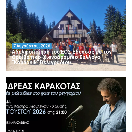
7 Αυγούστου, 2026
Αδελφοποίηση του ΕΟΣ Έδεσσας με τον
Ορειβατικό-Χιονοδρομικό Σύλλογο
“Kopaonik” Βελιγραδίου