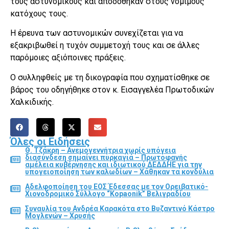
τους αστυνομικούς και αποδόθηκαν στους νόμιμους
κατόχους τους.
Η έρευνα των αστυνομικών συνεχίζεται για να
εξακριβωθεί η τυχόν συμμετοχή τους και σε άλλες
παρόμοιες αξιόποινες πράξεις.
Ο συλληφθείς με τη δικογραφία που σχηματίσθηκε σε
βάρος του οδηγήθηκε στον κ. Εισαγγελέα Πρωτοδικών
Χαλκιδικής.
Όλες οι Ειδήσεις
Θ. Τζάκρη – Ανεμογεννήτρια χωρίς υπόγεια
διασύνδεση σημαίνει πυρκαγιά – Πρωτοφανής
αμέλεια κυβέρνησης και ιδιωτικού ΔΕΔΔΗΕ για την
υπογειοποίηση των καλωδίων – Χάθηκαν τα κονδύλια
Αδελφοποίηση του ΕΟΣ Έδεσσας με τον Ορειβατικό-
Χιονοδρομικό Σύλλογο “Kopaonik” Βελιγραδίου
Συναυλία του Ανδρέα Καρακότα στο Βυζαντινό Κάστρο
Μογλενών – Χρυσής