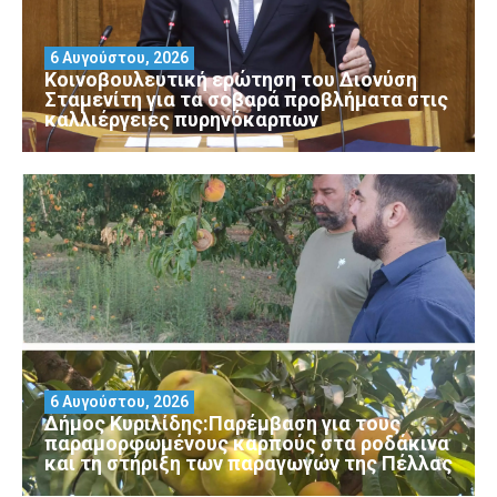
6 Αυγούστου, 2026
Κοινοβουλευτική ερώτηση του Διονύση
Σταμενίτη για τα σοβαρά προβλήματα στις
καλλιέργειες πυρηνόκαρπων
6 Αυγούστου, 2026
Δήμος Κυριλίδης:Παρέμβαση για τους
παραμορφωμένους καρπούς στα ροδάκινα
και τη στήριξη των παραγωγών της Πέλλας