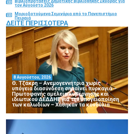
Βιβλιοπροτάσεις Δημοτικής Βιβλιοθήκης Σκύδρας για
τον Αύγούστο 2026
Μοριοδοτούμενα Σεμινάρια από το Πανεπιστήμιο
Πειραιά
ΔΕΊΤΕ ΠΕΡΙΣΣΌΤΕΡΑ
8 Αυγούστου, 2026
Θ. Τζάκρη – Ανεμογεννήτρια χωρίς
υπόγεια διασύνδεση σημαίνει πυρκαγιά –
Πρωτοφανής αμέλεια κυβέρνησης και
ιδιωτικού ΔΕΔΔΗΕ για την υπογειοποίηση
των καλωδίων – Χάθηκαν τα κονδύλια