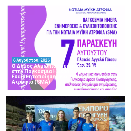
6 Αυγούστου, 2026
Ο Δήμος Αλμωπίας συμμετέχει και φέτος
στην Παγκόσμια Ημέρα Ενημέρωσης και
Ευαισθητοποίησης για τη Νωτιαία Μυϊκή
Ατροφία (SMA)