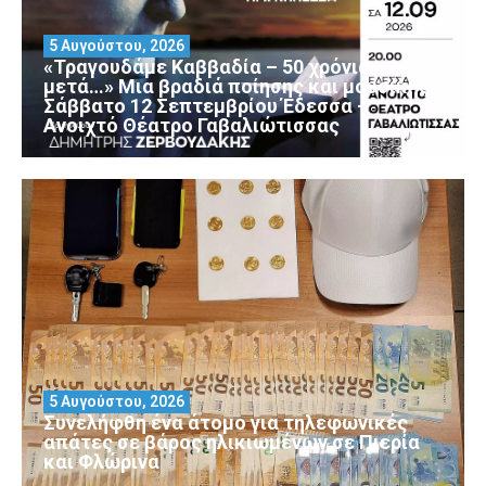
5 Αυγούστου, 2026
«Τραγουδάμε Καββαδία – 50 χρόνια
μετά…» Μια βραδιά ποίησης και μουσικής
Σάββατο 12 Σεπτεμβρίου Έδεσσα –
Ανοιχτό Θέατρο Γαβαλιώτισσας
5 Αυγούστου, 2026
Συνελήφθη ένα άτομο για τηλεφωνικές
απάτες σε βάρος ηλικιωμένων σε Πιερία
και Φλώρινα