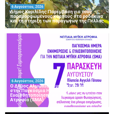
6 Αυγούστου, 2026
Δήμος Κυριλίδης:Παρέμβαση για τους
παραμορφωμένους καρπούς στα ροδάκινα
και τη στήριξη των παραγωγών της Πέλλας
6 Αυγούστου, 2026
Ο Δήμος Αλμωπίας συμμετέχει και φέτος
στην Παγκόσμια Ημέρα Ενημέρωσης και
Ευαισθητοποίησης για τη Νωτιαία Μυϊκή
Ατροφία (SMA)