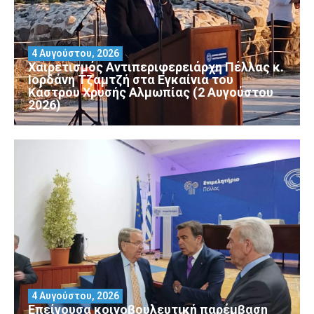
4 Αυγούστου, 2026
Χαιρετισμός Αντιπεριφερειάρχη Πέλλας κ.
Ιορδάνη Τζαμτζή στα Εγκαίνια του
Κάστρου Χρυσής Αλμωπίας (2 Αυγούστου
2026)
4 Αυγούστου, 2026
Επείγουσα κοινοβουλευτική παρέμβαση