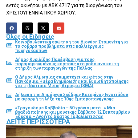
εντός ακινήτου με ΑΒΚ 4717 για τη διοργάνωση του
ΧΡΙΣΤΟΥΓΕΝΝΙΑΤΙΚΟΥ ΧΩΡΙΟΥ.
Όλες οι Ειδήσεις
Κοινοβουλευτική ερώτηση του Διονύση Σταμενίτη για
τα σοβαρά προβλήματα στις καλλιέργειες
πυρηνόκαρπων
Δήμος Κυριλίδης:Παρέμβαση για τους
παραμορφωμένους καρπούς στα ροδάκινα και τη
στήριξη των παραγωγών της Πέλλας
Ο Δήμος Αλμωπίας συμμετέχει και φέτος στην
Παγκόσμια Ημέρα Ενημέρωσης και Ευαισθητοποίησης
για τη Νωτιαία Μυϊκή Ατροφία (SMA)
Δήλωση της Δημάρχου Σκύδρας Κατερίνας Ιγνατιάδου
με αφορμή τη λήξη της 10ης Εμποροπανήγυρης
«Τραγουδάμε Καββαδία – 50 χρόνια μετά…» Μια
βραδιά ποίησης και μουσικής Σάββατο 12 Σεπτεμβρίου
Έδεσσα – Ανοιχτό Θέατρο Γαβαλιώτισσας
ΔΕΊΤΕ ΠΕΡΙΣΣΌΤΕΡΑ