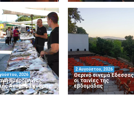
2 Αυγούστου, 2026
Θερινό σινεμά Έδεσσας 
γούστου, 2026
αγή ημερομηνίας
οι ταινίες της
κής Αγοράς Σκύδρας
εβδομάδας