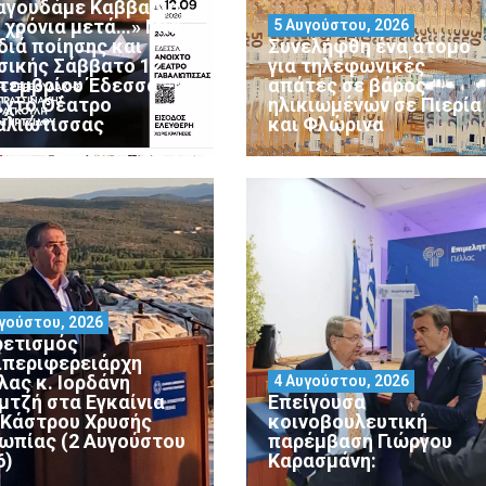
αγουδάμε Καββαδία
0 χρόνια μετά…» Μια
5 Αυγούστου, 2026
διά ποίησης και
Συνελήφθη ένα άτομο
σικής Σάββατο 12
για τηλεφωνικές
τεμβρίου Έδεσσα –
απάτες σε βάρος
ιχτό Θέατρο
ηλικιωμένων σε Πιερία
αλιώτισσας
και Φλώρινα
γούστου, 2026
ρετισμός
ιπεριφερειάρχη
λας κ. Ιορδάνη
4 Αυγούστου, 2026
μτζή στα Εγκαίνια
Επείγουσα
 Κάστρου Χρυσής
κοινοβουλευτική
ωπίας (2 Αυγούστου
παρέμβαση Γιώργου
6)
Καρασμάνη: