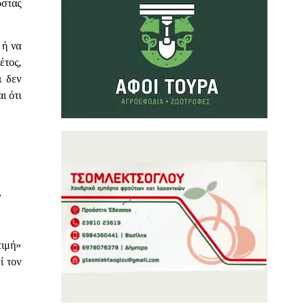
όστας
 ή να
έτος,
ι δεν
ι ότι
,
τιμή»
ί τον