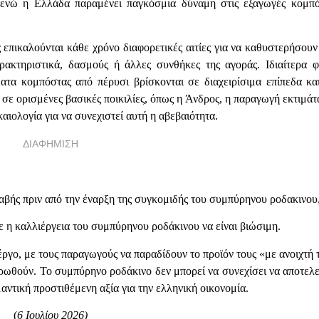
 ενώ η Ελλάδα παραμένει παγκόσμια δύναμη στις εξαγωγές κομπ
ς επικαλούνται κάθε χρόνο διαφορετικές αιτίες για να καθυστερήσουν
ρακτηριστικά, δασμούς ή άλλες συνθήκες της αγοράς. Ιδιαίτερα φ
ατα κομπόστας από πέρυσι βρίσκονται σε διαχειρίσιμα επίπεδα κα
 σε ορισμένες βασικές ποικιλίες, όπως η Άνδρος, η παραγωγή εκτιμάτα
καιολογία για να συνεχιστεί αυτή η αβεβαιότητα.
ΔΙΑΦΗΜΙΣΗ
λαβής πριν από την έναρξη της συγκομιδής του συμπύρηνου ροδακινου
στε η καλλιέργεια του συμπύρηνου ροδάκινου να είναι βιώσιμη.
έργο, με τους παραγωγούς να παραδίδουν το προϊόν τους «με ανοιχτή 
ρωθούν. Το συμπύρηνο ροδάκινο δεν μπορεί να συνεχίσει να αποτελε
ντική προστιθέμενη αξία για την ελληνική οικονομία.
(
6 Ιουλίου 2026)