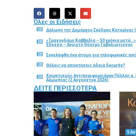
Όλες οι Ειδήσεις
Δήλωση της Δημάρχου Σκύδρας Κατερίνας Ι
«Τραγουδάμε Καββαδία – 50 χρόνια μετά…»
Έδεσσα – Ανοιχτό Θέατρο Γαβαλιώτισσας
Συνελήφθη ένα άτομο για τηλεφωνικές απά
Θέλεις να αποκτήσεις άδεια Security?
Χαιρετισμός Αντιπεριφερειάρχη Πέλλας κ. 
Αλμωπίας (2 Αυγούστου 2026)
ΔΕΊΤΕ ΠΕΡΙΣΣΌΤΕΡΑ
5 Αυ