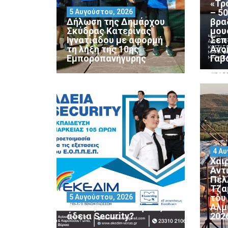
«Τρ
– 5
5 Αυγούστου, 2026
Δήλωση της Δημάρχου
βρα
Σκύδρας Κατερίνας
μου
Ιγνατιάδου με αφορμή
Σεπ
τη λήξη της 10ης
Ανο
Εμποροπανήγυρης
Γαβ
4 Αυ
Χαι
Αντ
Πέλ
Τζα
του
5 Αυγούστου, 2026
Θέλεις να αποκτήσεις
Αλμ
άδεια Security?
202