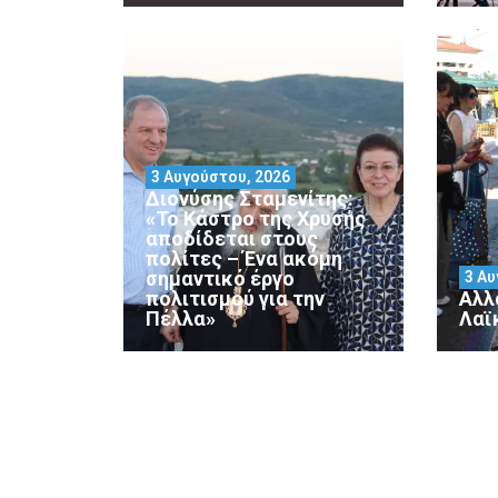
3 Αυγούστου, 2026
Διονύσης Σταμενίτης:
«Το Κάστρο της Χρυσής
αποδίδεται στους
πολίτες – Ένα ακόμη
σημαντικό έργο
3 Αυ
πολιτισμού για την
Αλλ
Πέλλα»
Λαϊ