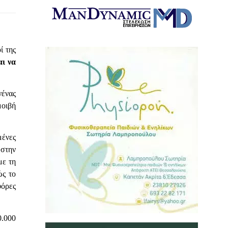
ί της
αι να
νένας
μοιβή
μένες
 στην
με τη
ώς το
φόρες
0.000