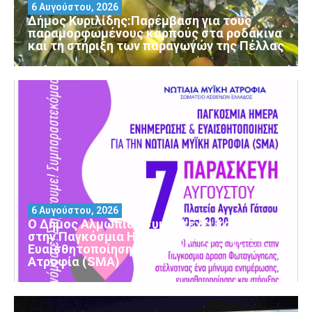
6 Αυγούστου, 2026
Δήμος Κυριλίδης:Παρέμβαση για τους
παραμορφωμένους καρπούς στα ροδάκινα
και τη στήριξη των παραγωγών της Πέλλας
6 Αυγούστου, 2026
Ο Δήμος Αλμωπίας συμμετέχει και φέτος
στην Παγκόσμια Ημέρα Ενημέρωσης και
Ευαισθητοποίησης για τη Νωτιαία Μυϊκή
Ατροφία (SMA)