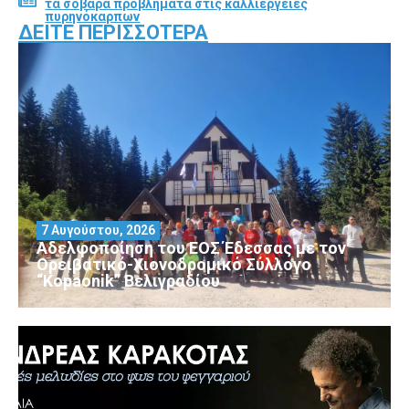
τα σοβαρά προβλήματα στις καλλιέργειες
πυρηνόκαρπων
ΔΕΊΤΕ ΠΕΡΙΣΣΌΤΕΡΑ
7 Αυγούστου, 2026
Αδελφοποίηση του ΕΟΣ Έδεσσας με τον
Ορειβατικό-Χιονοδρομικό Σύλλογο
“Kopaonik” Βελιγραδίου