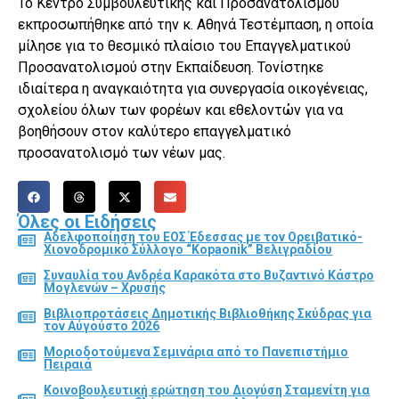
Το Κέντρο Συμβουλευτικής και Προσανατολισμού
εκπροσωπήθηκε από την κ. Αθηνά Τεστέμπαση, η οποία
μίλησε για το θεσμικό πλαίσιο του Επαγγελματικού
Προσανατολισμού στην Εκπαίδευση. Τονίστηκε
ιδιαίτερα η αναγκαιότητα για συνεργασία οικογένειας,
σχολείου όλων των φορέων και εθελοντών για να
βοηθήσουν στον καλύτερο επαγγελματικό
προσανατολισμό των νέων μας.
Όλες οι Ειδήσεις
Αδελφοποίηση του ΕΟΣ Έδεσσας με τον Ορειβατικό-
Χιονοδρομικό Σύλλογο “Kopaonik” Βελιγραδίου
Συναυλία του Ανδρέα Καρακότα στο Βυζαντινό Κάστρο
Μογλενών – Χρυσής
Βιβλιοπροτάσεις Δημοτικής Βιβλιοθήκης Σκύδρας για
τον Αύγούστο 2026
Μοριοδοτούμενα Σεμινάρια από το Πανεπιστήμιο
Πειραιά
Κοινοβουλευτική ερώτηση του Διονύση Σταμενίτη για